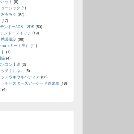
ーネット
(9)
ミュージック
(1)
・おもちゃ
(97)
U
(17)
テンドー3DS・2DS
(53)
テンドースイッチ
(19)
・携帯電話
(68)
itomo（ミートモ）
(11)
ット
(1)
関係
(4)
パソコン上達
(3)
ォッチぷにぷに
(5)
ォッチウキウキペディア
(36)
ォッチバスターズアーケード鉄鬼軍
(18)
覧
(6)