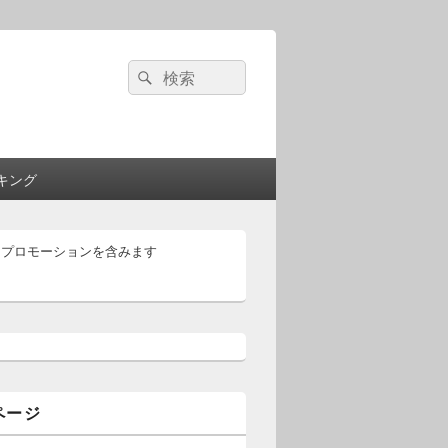
検
検
索:
索
キング
はプロモーションを含みます
ページ