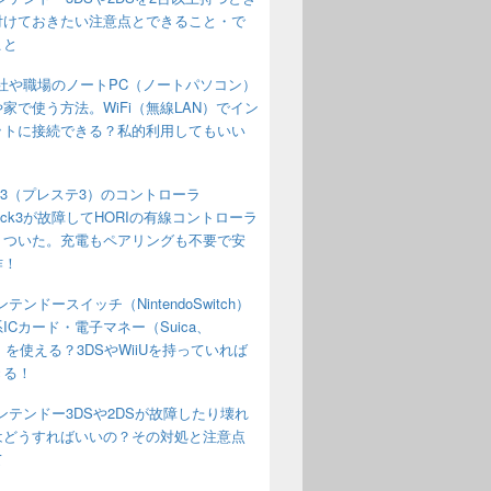
付けておきたい注意点とできること・で
こと
社や職場のノートPC（ノートパソコン）
家で使う方法。WiFi（無線LAN）でイン
ットに接続できる？私的利用してもいい
S3（プレステ3）のコントローラ
Shock3が故障してHORIの有線コントローラ
りついた。充電もペアリングも不要で安
作！
ンテンドースイッチ（NintendoSwitch）
ICカード・電子マネー（Suica、
o）を使える？3DSやWiiUを持っていれば
きる！
ンテンドー3DSや2DSが故障したり壊れ
はどうすればいいの？その対処と注意点
て