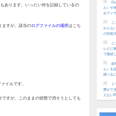
O
Bもあります。いったい何を記録しているの
ル）や
みアイ
ニ
かりますが、該当の
ログファイルの場所
はこち
からな
の対処
ニ
レビに
で接続
妖
ん）を
調べる
ファイルです。
ドラ
携がで
えない
けですが、このままの状態で消そうとしても