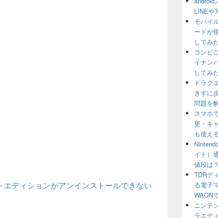
andr
LINE
モバイル
ードが
してみ
コンビ
イナン
してみ
ドラクエウ
きずに
問題を
スマホ
更・キャ
も使え
Ninte
イト）
値段は
TDR
トエディションがアンインストールできない
る電子マ
WAON
）
ニンテン
ラエデ