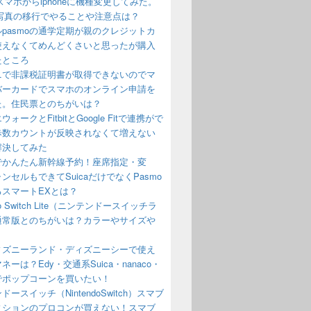
oidスマホからiphoneに機種変更してみた。
や写真の移行でやることや注意点は？
pasmoの通学定期が親のクレジットカ
使えなくてめんどくさいと思ったが購入
たところ
ニで非課税証明書が取得できないのでマ
バーカードでスマホのオンライン申請を
た。住民票とのちがいは？
ォークとFitbitとGoogle Fitで連携がで
歩数カウントが反映されなくて増えない
解決してみた
でかんたん新幹線予約！座席指定・変
ンセルもできてSuicaだけでなくPasmo
るスマートEXとは？
ndo Switch Lite（ニンテンドースイッチラ
通常版とのちがいは？カラーやサイズや
？
ディズニーランド・ディズニーシーで使え
ネーは？Edy・交通系Suica・nanaco・
でポップコーンを買いたい！
ドースイッチ（NintendoSwitch）スマブ
ィションのプロコンが買えない！スマブ