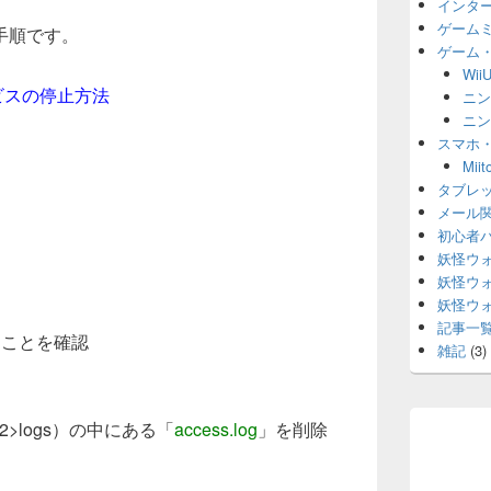
インタ
ゲーム
手順です。
ゲーム
Wii
ービスの停止方法
ニン
ニン
スマホ
）
Mi
タブレ
動
メール
初心者
妖怪ウ
妖怪ウ
妖怪ウ
記事一
たことを確認
雑記
(3)
2>logs）の中にある「
access.log
」を削除