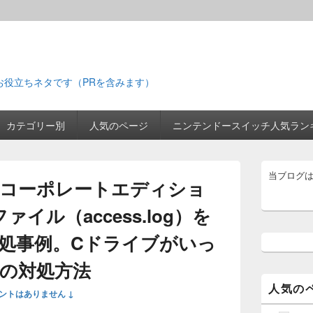
お役立ちネタです（PRを含みます）
カテゴリー別
人気のページ
ニンテンドースイッチ人気ラン
メ
当ブログ
イ
コーポレートエディショ
ン
サ
ァイル（access.log）を
イ
ド
処事例。Cドライブがいっ
バ
ー
の対処方法
ウ
ィ
人気の
ジ
ントはありません ↓
ェ