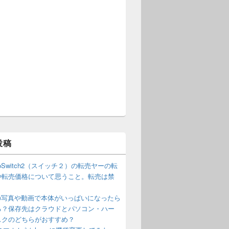
投稿
ndoSwitch2（スイッチ２）の転売ヤーの転
や転売価格について思うこと。転売は禁
？
neの写真や動画で本体がいっぱいになったら
る？保存先はクラウドとパソコン・ハー
スクのどちらがおすすめ？