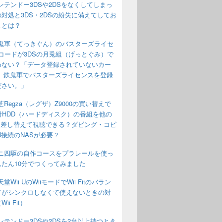
ンテンドー3DSや2DSをなくしてしまっ
対処と3DS・2DSの紛失に備えてしてお
ことは？
鬼軍（てっきぐん）のバスターズライセ
コードが3DSの月兎組（げっとぐみ）で
めない？「データ登録されていないカー
す。鉄鬼軍でバスターズライセンスを登録
ださい。」
芝Regza（レグザ）Z9000の買い替えで
付HDD（ハードディスク）の番組を他の
aに差し替えて視聴できる？ダビング・コピ
N接続のNASが必要？
ニ四駆の自作コースをプラレールを使っ
んたん10分でつくってみました
堂Wii UのWiiモードでWii Fitのバラン
ドがシンクロしなくて使えないときの対
ii Fit）
ンテンドー3DSや2DSを2台以上持つとき