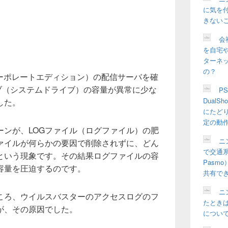
に気を
きない
会
を自宅や
ターネ
の？
コーポレートエディション）の配信サーバを確
ブ（システムドライブ）の容量が異常に少な
P
Dual
した。
にたど
定の動
ーンが、LOGファイル（ログファイル）の肥
ニ
ァイルが何らかの要因で削除されずに、どん
で交通系
という現象です。その結果ログファイルの容
Pasm
容量を圧迫するのです。
共有で
ニ
ころ、ウイルスバスターのアクセスログのフ
たとき
が、その原因でした。
につい