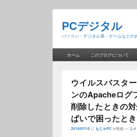
PCデジタル
パソコン・デジタル系・ゲームなどの
メ
ホーム
このブログについて
イ
ン
メ
ニ
ウイルスバスター
ュ
ー
ンのApacheログフ
削除したときの対
ぱいで困ったとき
2016/07/15
に
もじゃPC
が投稿
—
コメ