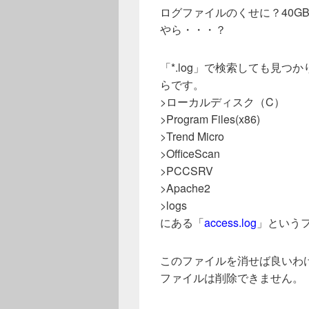
ログファイルのくせに？40G
やら・・・？
「*.log」で検索しても見つ
らです。
>ローカルディスク（C）
>Program Files(x86)
>Trend Micro
>OfficeScan
>PCCSRV
>Apache2
>logs
にある「
access.log
」という
このファイルを消せば良いわ
ファイルは削除できません。