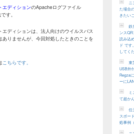
ッ
ニ
トエディション
のApacheログファイル
ト
た場合の
エ
方法です。
きたい
リ
ア
鉄
トエディションは、法人向けのウイルスバス
ンスQR
はありませんが、今回対処したときのことを
読み込
ド で
してく
は
こちらです。
東
USB外
Regz
ーにLA
ミ
て超か
任天
スボー
処事例（W
ニ