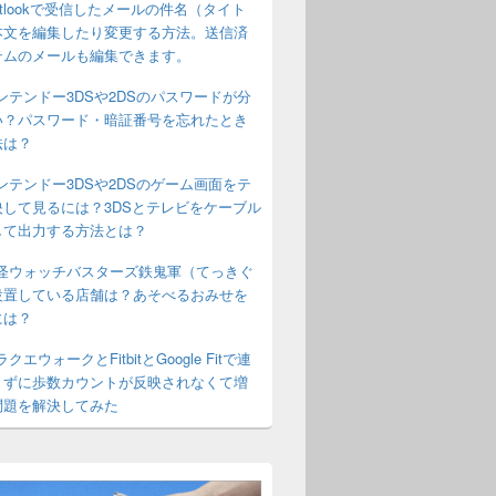
utlookで受信したメールの件名（タイト
本文を編集したり変更する方法。送信済
テムのメールも編集できます。
ンテンドー3DSや2DSのパスワードが分
い？パスワード・暗証番号を忘れたとき
法は？
ンテンドー3DSや2DSのゲーム画面をテ
映して見るには？3DSとテレビをケーブル
して出力する方法とは？
怪ウォッチバスターズ鉄鬼軍（てっきぐ
設置している店舗は？あそべるおみせを
には？
クエウォークとFitbitとGoogle Fitで連
きずに歩数カウントが反映されなくて増
問題を解決してみた