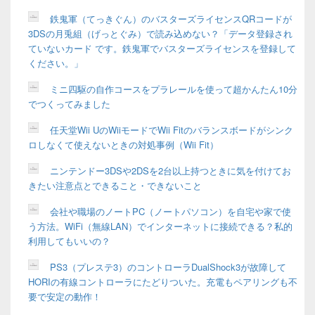
ア
鉄鬼軍（てっきぐん）のバスターズライセンスQRコードが
3DSの月兎組（げっとぐみ）で読み込めない？「データ登録され
ていないカード です。鉄鬼軍でバスターズライセンスを登録して
ください。」
ミニ四駆の自作コースをプラレールを使って超かんたん10分
でつくってみました
任天堂Wii UのWiiモードでWii Fitのバランスボードがシンク
ロしなくて使えないときの対処事例（Wii Fit）
ニンテンドー3DSや2DSを2台以上持つときに気を付けてお
きたい注意点とできること・できないこと
会社や職場のノートPC（ノートパソコン）を自宅や家で使
う方法。WiFi（無線LAN）でインターネットに接続できる？私的
利用してもいいの？
PS3（プレステ3）のコントローラDualShock3が故障して
HORIの有線コントローラにたどりついた。充電もペアリングも不
要で安定の動作！