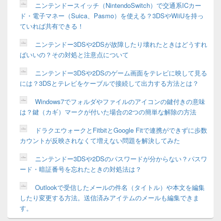
ニンテンドースイッチ（NintendoSwitch）で交通系ICカー
ド・電子マネー（Suica、Pasmo）を使える？3DSやWiiUを持っ
ていれば共有できる！
ニンテンドー3DSや2DSが故障したり壊れたときはどうすれ
ばいいの？その対処と注意点について
ニンテンドー3DSや2DSのゲーム画面をテレビに映して見る
には？3DSとテレビをケーブルで接続して出力する方法とは？
Windows7でフォルダやファイルのアイコンの鍵付きの意味
は？鍵（カギ）マークが付いた場合の2つの簡単な解除の方法
ドラクエウォークとFitbitとGoogle Fitで連携ができずに歩数
カウントが反映されなくて増えない問題を解決してみた
ニンテンドー3DSや2DSのパスワードが分からない？パスワ
ード・暗証番号を忘れたときの対処法は？
Outlookで受信したメールの件名（タイトル）や本文を編集
したり変更する方法。送信済みアイテムのメールも編集できま
す。