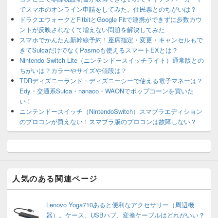
でスマホのオンライン申請をしてみた。住民票とのちがいは？
ドラクエウォークとFitbitとGoogle Fitで連携ができずに歩数カウ
ントが反映されなくて増えない問題を解決してみた
スマホでかんたん新幹線予約！座席指定・変更・キャンセルもで
きてSuicaだけでなくPasmoも使えるスマートEXとは？
Nintendo Switch Lite（ニンテンドースイッチライト）通常版との
ちがいは？カラーやサイズや値段は？
TDRディズニーランド・ディズニーシーで使える電子マネーは？
Edy・交通系Suica・nanaco・WAONでポップコーンを買いた
い！
ニンテンドースイッチ（NintendoSwitch）スマブラエディション
のプロコンが買えない！スマブラ版のプロコンは故障しない？
人気のある関連ページ
Lenovo Yoga710あると便利なアクセサリー（周辺機
器）。ケース、USBハブ、変換ケーブルはどれがいい？