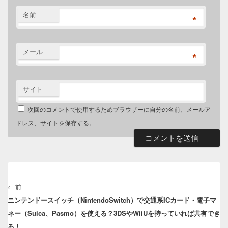
名前
*
メール
*
サイト
次回のコメントで使用するためブラウザーに自分の名前、メールア
ドレス、サイトを保存する。
投
稿
←
前
前
ナ
ニンテンドースイッチ（NintendoSwitch）で交通系ICカード・電子マ
の
ビ
ネー（Suica、Pasmo）を使える？3DSやWiiUを持っていれば共有でき
投
ゲ
る！
稿: