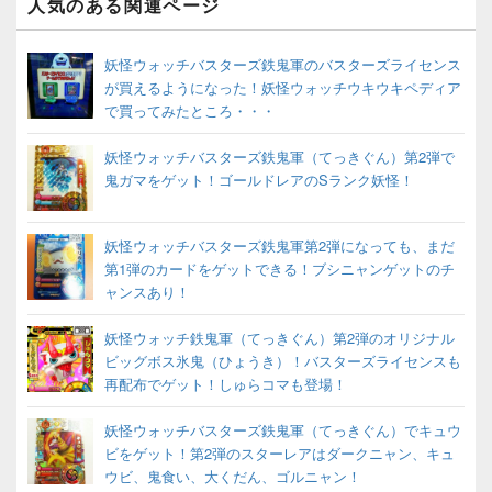
人気のある関連ページ
妖怪ウォッチバスターズ鉄鬼軍のバスターズライセンス
が買えるようになった！妖怪ウォッチウキウキペディア
で買ってみたところ・・・
妖怪ウォッチバスターズ鉄鬼軍（てっきぐん）第2弾で
鬼ガマをゲット！ゴールドレアのSランク妖怪！
妖怪ウォッチバスターズ鉄鬼軍第2弾になっても、まだ
第1弾のカードをゲットできる！ブシニャンゲットのチ
ャンスあり！
妖怪ウォッチ鉄鬼軍（てっきぐん）第2弾のオリジナル
ビッグボス氷鬼（ひょうき）！バスターズライセンスも
再配布でゲット！しゅらコマも登場！
妖怪ウォッチバスターズ鉄鬼軍（てっきぐん）でキュウ
ビをゲット！第2弾のスターレアはダークニャン、キュ
ウビ、鬼食い、大くだん、ゴルニャン！