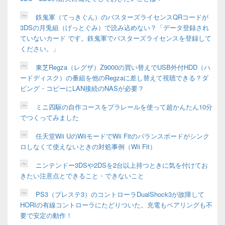
ェ
ッ
鉄鬼軍（てっきぐん）のバスターズライセンスQRコードが
ト
3DSの月兎組（げっとぐみ）で読み込めない？「データ登録され
エ
リ
ていないカード です。鉄鬼軍でバスターズライセンスを登録して
ア
ください。」
東芝Regza（レグザ）Z9000の買い替えでUSB外付HDD（ハ
ードディスク）の番組を他のRegzaに差し替えて視聴できる？ダ
ビング・コピーにLAN接続のNASが必要？
ミニ四駆の自作コースをプラレールを使って超かんたん10分
でつくってみました
任天堂Wii UのWiiモードでWii Fitのバランスボードがシンク
ロしなくて使えないときの対処事例（Wii Fit）
ニンテンドー3DSや2DSを2台以上持つときに気を付けてお
きたい注意点とできること・できないこと
PS3（プレステ3）のコントローラDualShock3が故障して
HORIの有線コントローラにたどりついた。充電もペアリングも不
要で安定の動作！