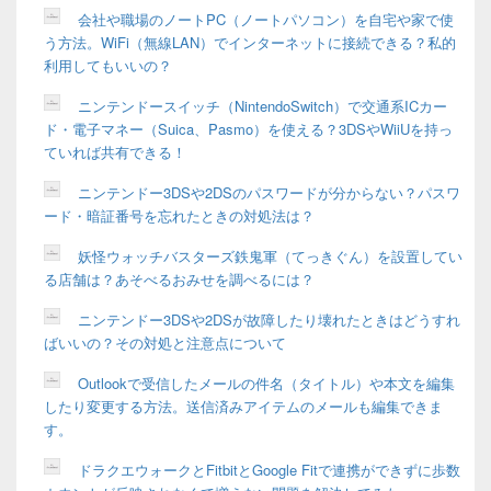
会社や職場のノートPC（ノートパソコン）を自宅や家で使
う方法。WiFi（無線LAN）でインターネットに接続できる？私的
利用してもいいの？
ニンテンドースイッチ（NintendoSwitch）で交通系ICカー
ド・電子マネー（Suica、Pasmo）を使える？3DSやWiiUを持っ
ていれば共有できる！
ニンテンドー3DSや2DSのパスワードが分からない？パスワ
ード・暗証番号を忘れたときの対処法は？
妖怪ウォッチバスターズ鉄鬼軍（てっきぐん）を設置してい
る店舗は？あそべるおみせを調べるには？
ニンテンドー3DSや2DSが故障したり壊れたときはどうすれ
ばいいの？その対処と注意点について
Outlookで受信したメールの件名（タイトル）や本文を編集
したり変更する方法。送信済みアイテムのメールも編集できま
す。
ドラクエウォークとFitbitとGoogle Fitで連携ができずに歩数