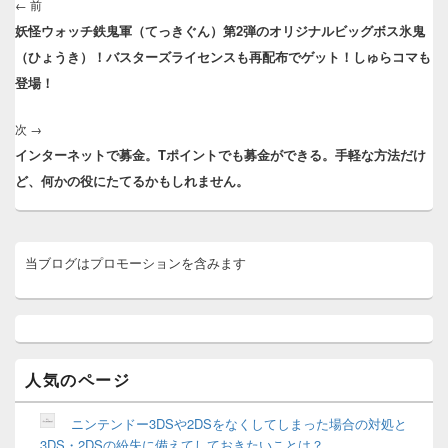
稿
←
前
前
ナ
妖怪ウォッチ鉄鬼軍（てっきぐん）第2弾のオリジナルビッグボス氷鬼
の
ビ
（ひょうき）！バスターズライセンスも再配布でゲット！しゅらコマも
投
ゲ
登場！
稿:
ー
シ
次
→
次
ョ
インターネットで募金。Tポイントでも募金ができる。手軽な方法だけ
の
ン
ど、何かの役にたてるかもしれません。
投
稿:
メ
当ブログはプロモーションを含みます
イ
ン
サ
イ
ド
バ
ー
人気のページ
ウ
ィ
ニンテンドー3DSや2DSをなくしてしまった場合の対処と
ジ
3DS・2DSの紛失に備えてしておきたいことは？