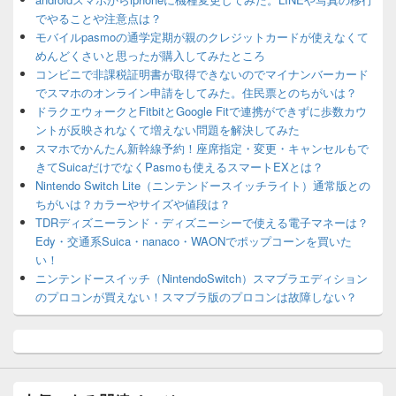
でやることや注意点は？
モバイルpasmoの通学定期が親のクレジットカードが使えなくて
めんどくさいと思ったが購入してみたところ
コンビニで非課税証明書が取得できないのでマイナンバーカード
でスマホのオンライン申請をしてみた。住民票とのちがいは？
ドラクエウォークとFitbitとGoogle Fitで連携ができずに歩数カウ
ントが反映されなくて増えない問題を解決してみた
スマホでかんたん新幹線予約！座席指定・変更・キャンセルもで
きてSuicaだけでなくPasmoも使えるスマートEXとは？
Nintendo Switch Lite（ニンテンドースイッチライト）通常版との
ちがいは？カラーやサイズや値段は？
TDRディズニーランド・ディズニーシーで使える電子マネーは？
Edy・交通系Suica・nanaco・WAONでポップコーンを買いた
い！
ニンテンドースイッチ（NintendoSwitch）スマブラエディション
のプロコンが買えない！スマブラ版のプロコンは故障しない？