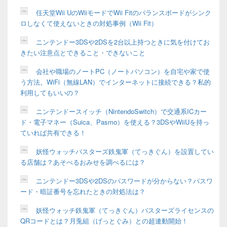
任天堂Wii UのWiiモードでWii Fitのバランスボードがシンク
ロしなくて使えないときの対処事例（Wii Fit）
ニンテンドー3DSや2DSを2台以上持つときに気を付けてお
きたい注意点とできること・できないこと
会社や職場のノートPC（ノートパソコン）を自宅や家で使
う方法。WiFi（無線LAN）でインターネットに接続できる？私的
利用してもいいの？
ニンテンドースイッチ（NintendoSwitch）で交通系ICカー
ド・電子マネー（Suica、Pasmo）を使える？3DSやWiiUを持っ
ていれば共有できる！
妖怪ウォッチバスターズ鉄鬼軍（てっきぐん）を設置してい
る店舗は？あそべるおみせを調べるには？
ニンテンドー3DSや2DSのパスワードが分からない？パスワ
ード・暗証番号を忘れたときの対処法は？
妖怪ウォッチ鉄鬼軍（てっきぐん）バスターズライセンスの
QRコードとは？月兎組（げっとぐみ）との超連動開始！