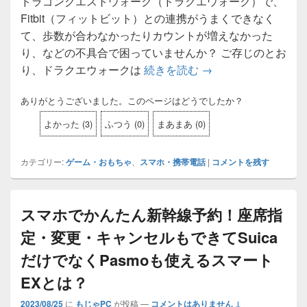
ドラゴンクエストウォーク（ドラクエウォーク）で、
Fitbit（フィットビット）との連携がうまくできなく
て、歩数が合わなかったりカウントが増えなかった
り、などの不具合で困っていませんか？ ご存じのとお
り、ドラクエウォークは
続きを読む
ドラクエウォークとFi
→
ありがとうございました。このページはどうでしたか？
よかった
(
3
)
ふつう
(
0
)
まあまあ
(
0
)
カテゴリー:
ゲーム・おもちゃ
、
スマホ・携帯電話
|
コメントを残す
スマホでかんたん新幹線予約！座席指
定・変更・キャンセルもできてSuica
だけでなくPasmoも使えるスマート
EXとは？
2023/08/25
に
もじゃPC
が投稿
—
コメントはありません ↓