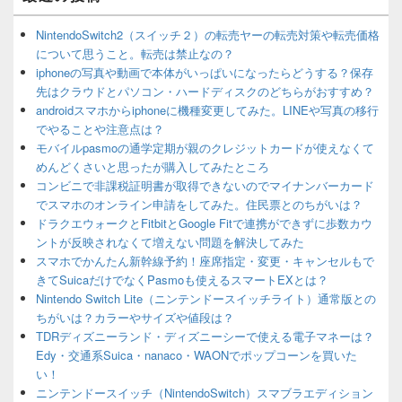
NintendoSwitch2（スイッチ２）の転売ヤーの転売対策や転売価格
について思うこと。転売は禁止なの？
iphoneの写真や動画で本体がいっぱいになったらどうする？保存
先はクラウドとパソコン・ハードディスクのどちらがおすすめ？
androidスマホからiphoneに機種変更してみた。LINEや写真の移行
でやることや注意点は？
モバイルpasmoの通学定期が親のクレジットカードが使えなくて
めんどくさいと思ったが購入してみたところ
コンビニで非課税証明書が取得できないのでマイナンバーカード
でスマホのオンライン申請をしてみた。住民票とのちがいは？
ドラクエウォークとFitbitとGoogle Fitで連携ができずに歩数カウ
ントが反映されなくて増えない問題を解決してみた
スマホでかんたん新幹線予約！座席指定・変更・キャンセルもで
きてSuicaだけでなくPasmoも使えるスマートEXとは？
Nintendo Switch Lite（ニンテンドースイッチライト）通常版との
ちがいは？カラーやサイズや値段は？
TDRディズニーランド・ディズニーシーで使える電子マネーは？
Edy・交通系Suica・nanaco・WAONでポップコーンを買いた
い！
ニンテンドースイッチ（NintendoSwitch）スマブラエディション