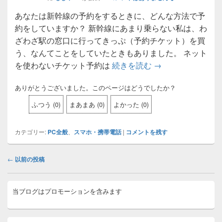
あなたは新幹線の予約をするときに、どんな方法で予
約をしていますか？ 新幹線にあまり乗らない私は、わ
ざわざ駅の窓口に行ってきっぷ（予約チケット）を買
う、なんてことをしていたときもありました。 ネット
を使わないチケット予約は
続きを読む
スマホでかんたん新
→
ありがとうございました。このページはどうでしたか？
ふつう
(
0
)
まあまあ
(
0
)
よかった
(
0
)
カテゴリー:
PC全般
、
スマホ・携帯電話
|
コメントを残す
投
←
以前の投稿
稿
ナ
メ
ビ
当ブログはプロモーションを含みます
イ
ゲ
ン
ー
サ
イ