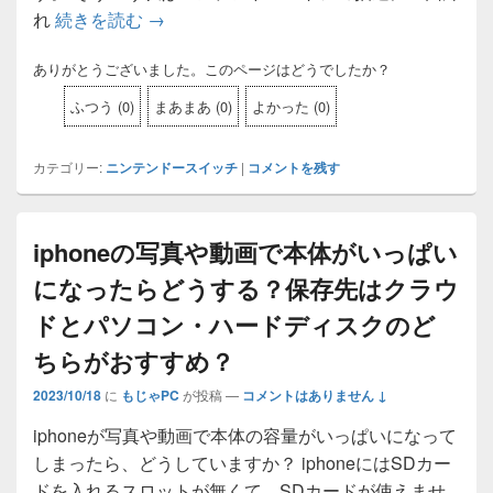
れ
続きを読む
NintendoSwitch2（スイッチ２）
→
ありがとうございました。このページはどうでしたか？
ふつう
(
0
)
まあまあ
(
0
)
よかった
(
0
)
カテゴリー:
ニンテンドースイッチ
|
コメントを残す
iphoneの写真や動画で本体がいっぱい
になったらどうする？保存先はクラウ
ドとパソコン・ハードディスクのど
ちらがおすすめ？
2023/10/18
に
もじゃPC
が投稿
—
コメントはありません ↓
iphoneが写真や動画で本体の容量がいっぱいになって
しまったら、どうしていますか？ iphoneにはSDカー
ドを入れるスロットが無くて、SDカードが使えませ