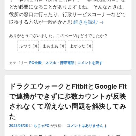
どが必要になることがありますよね。 そんなときは、
役所の窓口に行ったり、行政サービスコーナーなどで
取得する方法が一般的かと思
続きを読む
コンビニで非課
→
ありがとうございました。このページはどうでしたか？
ふつう
(
0
)
まあまあ
(
0
)
よかった
(
0
)
カテゴリー:
PC全般
、
スマホ・携帯電話
|
コメントを残す
ドラクエウォークとFitbitとGoogle Fit
で連携ができずに歩数カウントが反映
されなくて増えない問題を解決してみ
た
2023/08/28
に
もじゃPC
が投稿
—
コメントはありません ↓