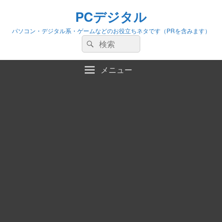
PCデジタル
パソコン・デジタル系・ゲームなどのお役立ちネタです（PRを含みます）
検
検
索:
索
メニュー