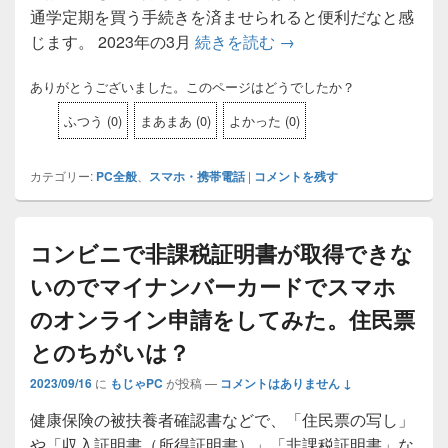
通学定期を買う手続きを済ませられると便利だなと感
じます。 2023年の3月
続きを読む
モバイルpasmoの
→
ありがとうございました。このページはどうでしたか？
ふつう
(
0
)
まあまあ
(
0
)
よかった
(
0
)
カテゴリー:
PC全般
、
スマホ・携帯電話
|
コメントを残す
コンビニで非課税証明書が取得できな
いのでマイナンバーカードでスマホ
のオンライン申請をしてみた。住民票
とのちがいは？
2023/09/16
に
もじゃPC
が投稿
—
コメントはありません ↓
健康保険の被扶養者確認書などで、「住民票の写し」
や「収入証明書（所得証明書）」「非課税証明書」な