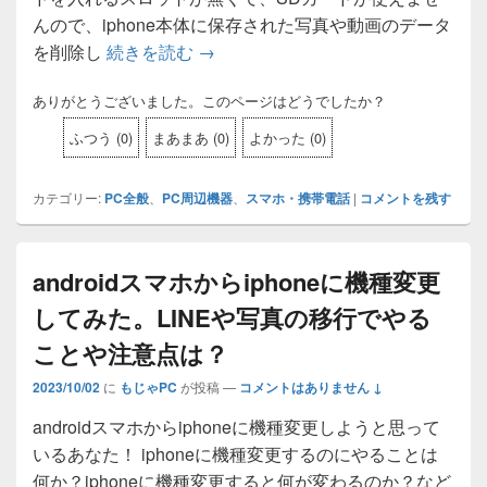
んので、iphone本体に保存された写真や動画のデータ
を削除し
続きを読む
iphoneの写真や動画で本体がい
→
ありがとうございました。このページはどうでしたか？
ふつう
(
0
)
まあまあ
(
0
)
よかった
(
0
)
カテゴリー:
PC全般
、
PC周辺機器
、
スマホ・携帯電話
|
コメントを残す
androidスマホからiphoneに機種変更
してみた。LINEや写真の移行でやる
ことや注意点は？
2023/10/02
に
もじゃPC
が投稿
—
コメントはありません ↓
androidスマホからiphoneに機種変更しようと思って
いるあなた！ iphoneに機種変更するのにやることは
何か？iphoneに機種変更すると何が変わるのか？など