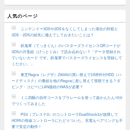
シ
ド
ョ
バ
ン
ー
人気のページ
ウ
ィ
ニンテンドー3DSや2DSをなくしてしまった場合の対処と
ジ
3DS・2DSの紛失に備えてしておきたいことは？
ェ
ッ
鉄鬼軍（てっきぐん）のバスターズライセンスQRコードが
ト
3DSの月兎組（げっとぐみ）で読み込めない？「データ登録され
エ
リ
ていないカード です。鉄鬼軍でバスターズライセンスを登録して
ア
ください。」
東芝Regza（レグザ）Z9000の買い替えでUSB外付HDD（ハ
ードディスク）の番組を他のRegzaに差し替えて視聴できる？ダ
ビング・コピーにLAN接続のNASが必要？
ミニ四駆の自作コースをプラレールを使って超かんたん10分
でつくってみました
PS3（プレステ3）のコントローラDualShock3が故障して
HORIの有線コントローラにたどりついた。充電もペアリングも不
要で安定の動作！