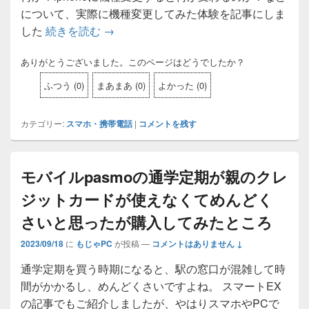
について、実際に機種変更してみた体験を記事にしま
した
続きを読む
androidスマホからiphoneに機種変
→
ありがとうございました。このページはどうでしたか？
ふつう
(
0
)
まあまあ
(
0
)
よかった
(
0
)
カテゴリー:
スマホ・携帯電話
|
コメントを残す
モバイルpasmoの通学定期が親のクレ
ジットカードが使えなくてめんどく
さいと思ったが購入してみたところ
2023/09/18
に
もじゃPC
が投稿
—
コメントはありません ↓
通学定期を買う時期になると、駅の窓口が混雑して時
間がかかるし、めんどくさいですよね。 スマートEX
の記事でもご紹介しましたが、やはりスマホやPCで