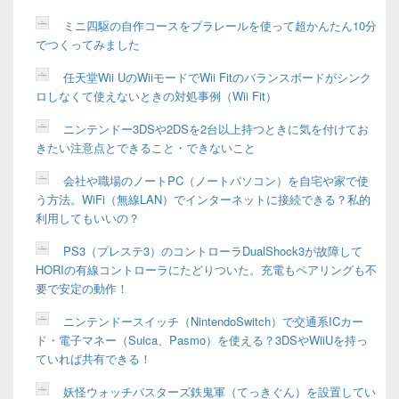
ミニ四駆の自作コースをプラレールを使って超かんたん10分
でつくってみました
任天堂Wii UのWiiモードでWii Fitのバランスボードがシンク
ロしなくて使えないときの対処事例（Wii Fit）
ニンテンドー3DSや2DSを2台以上持つときに気を付けてお
きたい注意点とできること・できないこと
会社や職場のノートPC（ノートパソコン）を自宅や家で使
う方法。WiFi（無線LAN）でインターネットに接続できる？私的
利用してもいいの？
PS3（プレステ3）のコントローラDualShock3が故障して
HORIの有線コントローラにたどりついた。充電もペアリングも不
要で安定の動作！
ニンテンドースイッチ（NintendoSwitch）で交通系ICカー
ド・電子マネー（Suica、Pasmo）を使える？3DSやWiiUを持っ
ていれば共有できる！
妖怪ウォッチバスターズ鉄鬼軍（てっきぐん）を設置してい