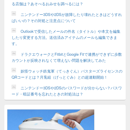
る店舗は？あそべるおみせを調べるには？
ニンテンドー3DSや2DSが故障したり壊れたときはどうすれ
ばいいの？その対処と注意点について
Outlookで受信したメールの件名（タイトル）や本文を編集
したり変更する方法。送信済みアイテムのメールも編集できま
す。
ドラクエウォークとFitbitとGoogle Fitで連携ができずに歩数
カウントが反映されなくて増えない問題を解決してみた
妖怪ウォッチ鉄鬼軍（てっきぐん）バスターズライセンスの
QRコードとは？月兎組（げっとぐみ）との超連動開始！
ニンテンドー3DSや2DSのパスワードが分からない？パスワ
ード・暗証番号を忘れたときの対処法は？