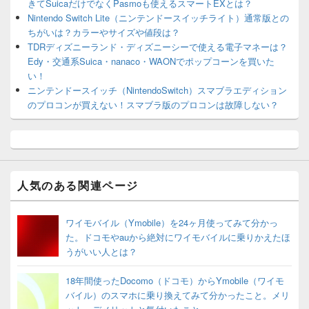
きてSuicaだけでなくPasmoも使えるスマートEXとは？
Nintendo Switch Lite（ニンテンドースイッチライト）通常版との
ちがいは？カラーやサイズや値段は？
TDRディズニーランド・ディズニーシーで使える電子マネーは？
Edy・交通系Suica・nanaco・WAONでポップコーンを買いた
い！
ニンテンドースイッチ（NintendoSwitch）スマブラエディション
のプロコンが買えない！スマブラ版のプロコンは故障しない？
人気のある関連ページ
ワイモバイル（Ymobile）を24ヶ月使ってみて分かっ
た。ドコモやauから絶対にワイモバイルに乗りかえたほ
うがいい人とは？
18年間使ったDocomo（ドコモ）からYmobile（ワイモ
バイル）のスマホに乗り換えてみて分かったこと。メリ