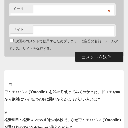
メール
*
サイト
次回のコメントで使用するためブラウザーに自分の名前、メールア
ドレス、サイトを保存する。
投
稿
←
前
前
ナ
ワイモバイル（Ymobile）を24ヶ月使ってみて分かった。ドコモやau
の
ビ
から絶対にワイモバイルに乗りかえたほうがいい人とは？
投
ゲ
稿:
ー
次
→
次
シ
格安SIM・格安スマホの10社の比較で、なぜワイモバイル（Ymobile）
の
ョ
が選ばれるのか？iPhoneが使えるから？
投