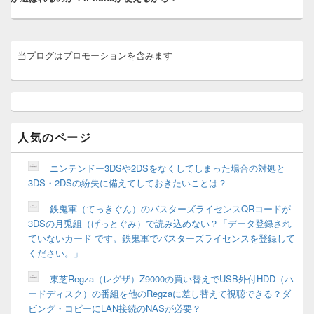
ン
稿:
メ
当ブログはプロモーションを含みます
イ
ン
サ
イ
ド
バ
ー
人気のページ
ウ
ィ
ニンテンドー3DSや2DSをなくしてしまった場合の対処と
ジ
3DS・2DSの紛失に備えてしておきたいことは？
ェ
ッ
鉄鬼軍（てっきぐん）のバスターズライセンスQRコードが
ト
3DSの月兎組（げっとぐみ）で読み込めない？「データ登録され
エ
リ
ていないカード です。鉄鬼軍でバスターズライセンスを登録して
ア
ください。」
東芝Regza（レグザ）Z9000の買い替えでUSB外付HDD（ハ
ードディスク）の番組を他のRegzaに差し替えて視聴できる？ダ
ビング・コピーにLAN接続のNASが必要？