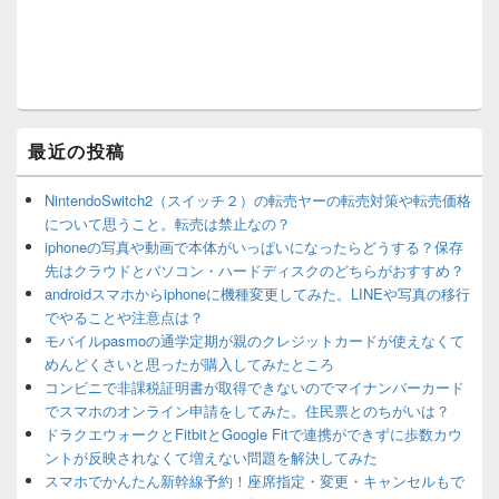
最近の投稿
NintendoSwitch2（スイッチ２）の転売ヤーの転売対策や転売価格
について思うこと。転売は禁止なの？
iphoneの写真や動画で本体がいっぱいになったらどうする？保存
先はクラウドとパソコン・ハードディスクのどちらがおすすめ？
androidスマホからiphoneに機種変更してみた。LINEや写真の移行
でやることや注意点は？
モバイルpasmoの通学定期が親のクレジットカードが使えなくて
めんどくさいと思ったが購入してみたところ
コンビニで非課税証明書が取得できないのでマイナンバーカード
でスマホのオンライン申請をしてみた。住民票とのちがいは？
ドラクエウォークとFitbitとGoogle Fitで連携ができずに歩数カウ
ントが反映されなくて増えない問題を解決してみた
スマホでかんたん新幹線予約！座席指定・変更・キャンセルもで