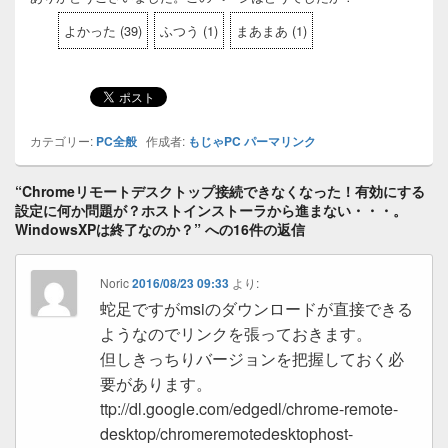
よかった
(
39
)
ふつう
(
1
)
まあまあ
(
1
)
カテゴリー:
PC全般
作成者:
もじゃPC
パーマリンク
“Chromeリモートデスクトップ接続できなくなった！有効にする
設定に何か問題が？ホストインストーラから進まない・・・。
WindowsXPは終了なのか？” への16件の返信
Noric
2016/08/23 09:33
より:
蛇足ですがmsiのダウンロードが直接できる
ようなのでリンクを張っておきます。
但しきっちりバージョンを把握しておく必
要があります。
ttp://dl.google.com/edgedl/chrome-remote-
desktop/chromeremotedesktophost-