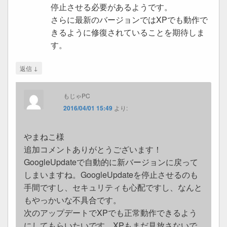
停止させる必要があるようです。
さらに最新のバージョンではXPでも動作で
きるように修復されていることを期待しま
す。
↓
返信
もじゃPC
2016/04/01 15:49
より:
やまねこ様
追加コメントありがとうございます！
GoogleUpdateで自動的に新バージョンに戻って
しまいますね。GoogleUpdateを停止させるのも
手間ですし、セキュリティも心配ですし、なんと
もやっかいな不具合です。
次のアップデートでXPでも正常動作できるよう
にしてもらいたいです。XPもまだ見放さないで