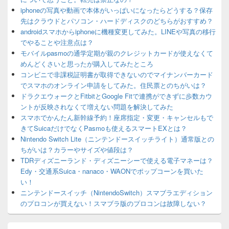
iphoneの写真や動画で本体がいっぱいになったらどうする？保存
先はクラウドとパソコン・ハードディスクのどちらがおすすめ？
androidスマホからiphoneに機種変更してみた。LINEや写真の移行
でやることや注意点は？
モバイルpasmoの通学定期が親のクレジットカードが使えなくて
めんどくさいと思ったが購入してみたところ
コンビニで非課税証明書が取得できないのでマイナンバーカード
でスマホのオンライン申請をしてみた。住民票とのちがいは？
ドラクエウォークとFitbitとGoogle Fitで連携ができずに歩数カウ
ントが反映されなくて増えない問題を解決してみた
スマホでかんたん新幹線予約！座席指定・変更・キャンセルもで
きてSuicaだけでなくPasmoも使えるスマートEXとは？
Nintendo Switch Lite（ニンテンドースイッチライト）通常版との
ちがいは？カラーやサイズや値段は？
TDRディズニーランド・ディズニーシーで使える電子マネーは？
Edy・交通系Suica・nanaco・WAONでポップコーンを買いた
い！
ニンテンドースイッチ（NintendoSwitch）スマブラエディション
のプロコンが買えない！スマブラ版のプロコンは故障しない？