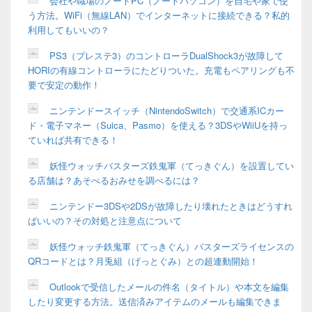
会社や職場のノートPC（ノートパソコン）を自宅や家で使
う方法。WiFi（無線LAN）でインターネットに接続できる？私的
利用してもいいの？
PS3（プレステ3）のコントローラDualShock3が故障して
HORIの有線コントローラにたどりついた。充電もペアリングも不
要で安定の動作！
ニンテンドースイッチ（NintendoSwitch）で交通系ICカー
ド・電子マネー（Suica、Pasmo）を使える？3DSやWiiUを持っ
ていれば共有できる！
妖怪ウォッチバスターズ鉄鬼軍（てっきぐん）を設置してい
る店舗は？あそべるおみせを調べるには？
ニンテンドー3DSや2DSが故障したり壊れたときはどうすれ
ばいいの？その対処と注意点について
妖怪ウォッチ鉄鬼軍（てっきぐん）バスターズライセンスの
QRコードとは？月兎組（げっとぐみ）との超連動開始！
Outlookで受信したメールの件名（タイトル）や本文を編集
したり変更する方法。送信済みアイテムのメールも編集できま