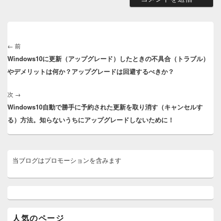
投
稿
←
前
前
ナ
Windows10に更新（アップグレード）したときの不具合（トラブル）
の
ビ
やデメリットは何か？アップグレードは回避するべきか？
投
ゲ
稿:
ー
次
→
次
シ
Windows10自動で勝手に予約された更新を取り消す（キャンセルす
の
ョ
る）方法。知らないうちにアップグレードしないために！
投
ン
稿:
メ
当ブログはプロモーションを含みます
イ
ン
サ
イ
ド
バ
ー
人気のページ