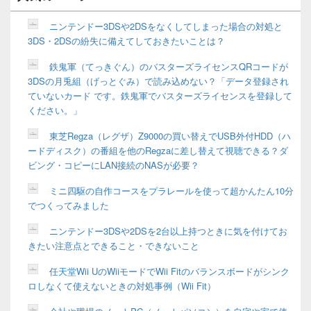
ウ
ィ
ニンテンドー3DSや2DSをなくしてしまった場合の対処と
ジ
3DS・2DSの紛失に備えてしておきたいことは？
ェ
ッ
鉄鬼軍（てっきぐん）のバスターズライセンスQRコードが
ト
3DSの月兎組（げっとぐみ）で読み込めない？「データ登録され
エ
リ
ていないカード です。鉄鬼軍でバスターズライセンスを登録して
ア
ください。」
東芝Regza（レグザ）Z9000の買い替えでUSB外付HDD（ハ
ードディスク）の番組を他のRegzaに差し替えて視聴できる？ダ
ビング・コピーにLAN接続のNASが必要？
ミニ四駆の自作コースをプラレールを使って超かんたん10分
でつくってみました
ニンテンドー3DSや2DSを2台以上持つときに気を付けてお
きたい注意点とできること・できないこと
任天堂Wii UのWiiモードでWii Fitのバランスボードがシンク
ロしなくて使えないときの対処事例（Wii Fit）