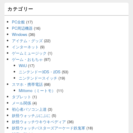
カテゴリー
PC全般
(17)
PC周辺機器
(16)
Windows
(36)
アイテム・グッズ
(22)
インターネット
(9)
ゲームミュージック
(1)
ゲーム・おもちゃ
(97)
WiiU
(17)
ニンテンドー3DS・2DS
(53)
ニンテンドースイッチ
(19)
スマホ・携帯電話
(68)
Miitomo（ミートモ）
(11)
タブレット
(1)
メール関係
(4)
初心者パソコン上達
(3)
妖怪ウォッチぷにぷに
(5)
妖怪ウォッチウキウキペディア
(36)
妖怪ウォッチバスターズアーケード鉄鬼軍
(18)