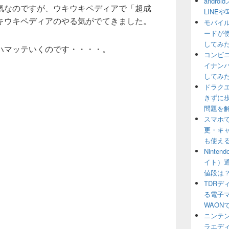
andr
気なのですが、ウキウキペディアで「超成
LINE
キウキペディアのやる気がでてきました。
モバイル
ードが
してみ
ハマッテいくのです・・・・。
コンビ
イナン
してみ
ドラクエウ
きずに
問題を
スマホ
更・キャ
も使え
Ninte
イト）
値段は
TDR
る電子マ
WAON
ニンテン
ラエデ