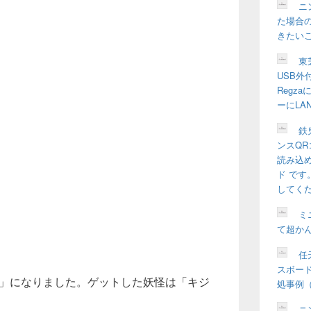
ッ
ニ
ト
た場合の
エ
きたい
リ
ア
東
USB外
Regz
ーにLA
鉄
ンスQR
読み込
ド で
してく
ミ
て超か
任天
スボー
ア」になりました。ゲットした妖怪は「キジ
処事例（W
ニ