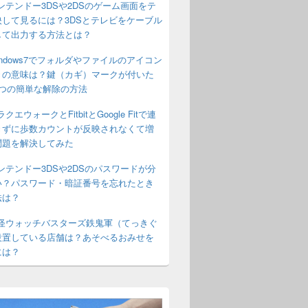
ンテンドー3DSや2DSのゲーム画面をテ
映して見るには？3DSとテレビをケーブル
して出力する方法とは？
indows7でフォルダやファイルのアイコン
きの意味は？鍵（カギ）マークが付いた
2つの簡単な解除の方法
クエウォークとFitbitとGoogle Fitで連
きずに歩数カウントが反映されなくて増
問題を解決してみた
ンテンドー3DSや2DSのパスワードが分
い？パスワード・暗証番号を忘れたとき
法は？
怪ウォッチバスターズ鉄鬼軍（てっきぐ
設置している店舗は？あそべるおみせを
には？