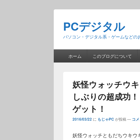
PCデジタル
パソコン・デジタル系・ゲームなどの
メ
ホーム
このブログについて
イ
ン
メ
ニ
妖怪ウォッチウキ
ュ
ー
しぶりの超成功！
ゲット！
2016/03/22
に
もじゃPC
が投稿
—
コメ
妖怪ウォッチともだちウキウ