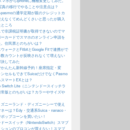
oidスマホからiphoneに機種変更してみた。
や写真の移行でやることや注意点は？
pasmoの通学定期が親のクレジットカ
使えなくてめんどくさいと思ったが購入
たところ
ニで非課税証明書が取得できないのでマ
バーカードでスマホのオンライン申請を
た。住民票とのちがいは？
ォークとFitbitとGoogle Fitで連携がで
歩数カウントが反映されなくて増えない
解決してみた
でかんたん新幹線予約！座席指定・変
ンセルもできてSuicaだけでなくPasmo
るスマートEXとは？
ndo Switch Lite（ニンテンドースイッチラ
通常版とのちがいは？カラーやサイズや
？
ディズニーランド・ディズニーシーで使え
ネーは？Edy・交通系Suica・nanaco・
でポップコーンを買いたい！
ドースイッチ（NintendoSwitch）スマブ
ィションのプロコンが買えない！スマブ