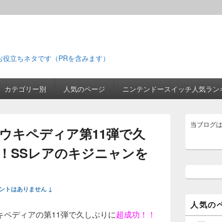
お役立ちネタです（PRを含みます）
カテゴリー別
人気のページ
ニンテンドースイッチ人気ラン
メ
当ブログ
イ
ウキペディア第11弾で久
ン
サ
！SSレアのキジニャンを
イ
ド
バ
ー
ントはありません ↓
ウ
ィ
人気の
ジ
キペディアの第11弾で久しぶりに
超成功！！
ェ