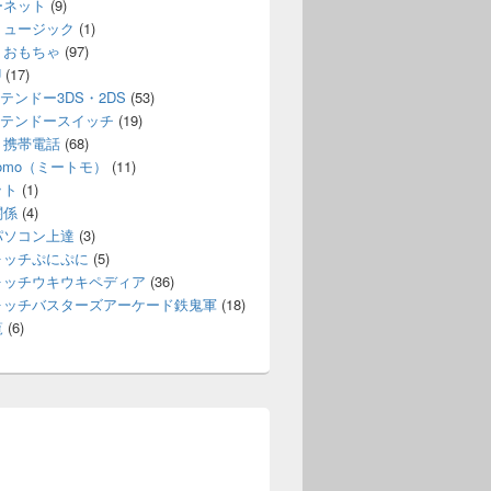
ーネット
(9)
ミュージック
(1)
・おもちゃ
(97)
U
(17)
テンドー3DS・2DS
(53)
テンドースイッチ
(19)
・携帯電話
(68)
itomo（ミートモ）
(11)
ット
(1)
関係
(4)
パソコン上達
(3)
ォッチぷにぷに
(5)
ォッチウキウキペディア
(36)
ォッチバスターズアーケード鉄鬼軍
(18)
覧
(6)