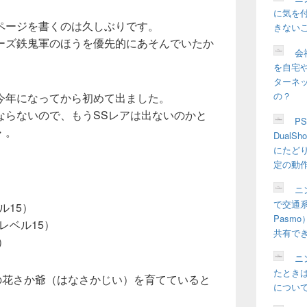
に気を
ページを書くのは久しぶりです。
きない
ーズ鉄鬼軍のほうを優先的にあそんでいたか
会
を自宅や
ターネ
の？
今年になってから初めて出ました。
ならないので、もうSSレアは出ないのかと
P
・。
Dual
にたど
定の動
ニ
で交通系
ル15）
Pasm
レベル15）
共有で
）
ニ
たとき
の花さか爺（はなさかじい）を育てていると
につい