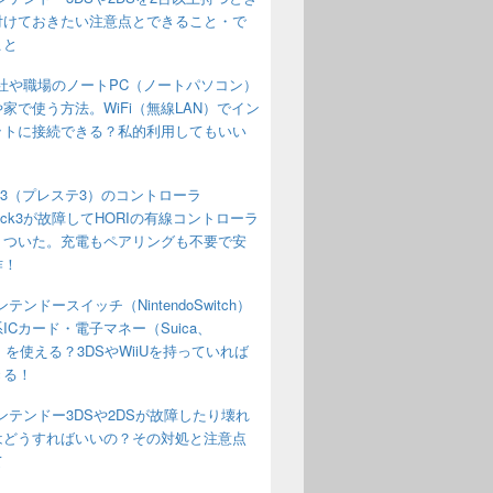
付けておきたい注意点とできること・で
こと
社や職場のノートPC（ノートパソコン）
家で使う方法。WiFi（無線LAN）でイン
ットに接続できる？私的利用してもいい
S3（プレステ3）のコントローラ
Shock3が故障してHORIの有線コントローラ
りついた。充電もペアリングも不要で安
作！
ンテンドースイッチ（NintendoSwitch）
ICカード・電子マネー（Suica、
o）を使える？3DSやWiiUを持っていれば
きる！
ンテンドー3DSや2DSが故障したり壊れ
はどうすればいいの？その対処と注意点
て