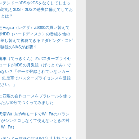
ンテンドー3DSや2DSをなくしてしまっ
対処と3DS・2DSの紛失に備えてしてお
ことは？
芝Regza（レグザ）Z9000の買い替えで
付HDD（ハードディスク）の番組を他の
aに差し替えて視聴できる？ダビング・コピ
N接続のNASが必要？
鬼軍（てっきぐん）のバスターズライセ
コードが3DSの月兎組（げっとぐみ）で
めない？「データ登録されていないカー
す。鉄鬼軍でバスターズライセンスを登録
ださい。」
ニ四駆の自作コースをプラレールを使っ
んたん10分でつくってみました
堂Wii UのWiiモードでWii Fitのバラン
ドがシンクロしなくて使えないときの対
ii Fit）
ンテンドー3DSや2DSを2台以上持つとき