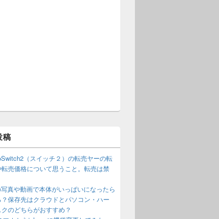
投稿
ndoSwitch2（スイッチ２）の転売ヤーの転
や転売価格について思うこと。転売は禁
？
neの写真や動画で本体がいっぱいになったら
る？保存先はクラウドとパソコン・ハー
スクのどちらがおすすめ？