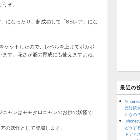
どうぞ。
ア」になったり、超成功して「SSレア」にな
ンをゲットしたので、レベルを上げてポカポ
います。花さか爺の育成にも使えますよね。
最近の
Ninte
売対策
ジニャンはモモタロニャンのお供の妖怪で
止なの
ipho
レアの妖怪として登場します。
どうす
ドディ