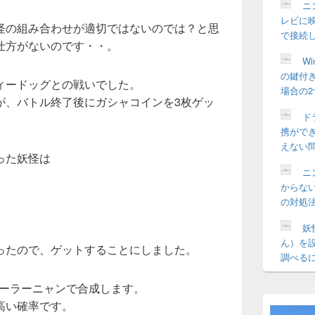
ニ
レビに
怪の組み合わせが適切ではないのでは？と思
で接続
仕方がないのです・・。
W
の鍵付
ィードッグとの戦いでした。
場合の
が、バトル終了後にガシャコインを3枚ゲッ
ドラ
携がで
えない
った妖怪は
ニ
からな
の対処
）
妖
ん）を
ったので、ゲットすることにしました。
調べる
セーラーニャンで合成します。
高い確率です。