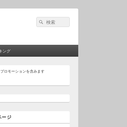
検
検
索:
索
キング
はプロモーションを含みます
ページ