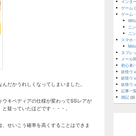
インタ
ゲーム
ゲーム
Wii
ニン
ニン
スマホ
Mi
タブレ
メール
初心者
妖怪ウ
妖怪ウ
なんだかうれしくなってしまいました。
妖怪ウ
記事一
雑記
(3)
キウキペディアの仕様が変わってSSレアが
、と疑っていたほどです・・・。
は、せいこう確率を高くすることはできま