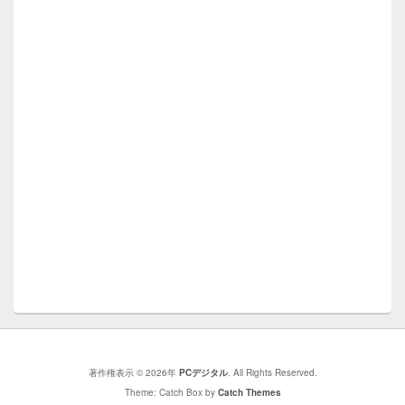
著作権表示 © 2026年
PCデジタル
. All Rights Reserved.
Theme: Catch Box by
Catch Themes