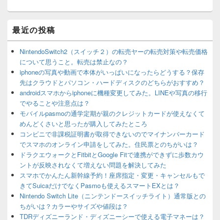
最近の投稿
NintendoSwitch2（スイッチ２）の転売ヤーの転売対策や転売価格
について思うこと。転売は禁止なの？
iphoneの写真や動画で本体がいっぱいになったらどうする？保存
先はクラウドとパソコン・ハードディスクのどちらがおすすめ？
androidスマホからiphoneに機種変更してみた。LINEや写真の移行
でやることや注意点は？
モバイルpasmoの通学定期が親のクレジットカードが使えなくて
めんどくさいと思ったが購入してみたところ
コンビニで非課税証明書が取得できないのでマイナンバーカード
でスマホのオンライン申請をしてみた。住民票とのちがいは？
ドラクエウォークとFitbitとGoogle Fitで連携ができずに歩数カウ
ントが反映されなくて増えない問題を解決してみた
スマホでかんたん新幹線予約！座席指定・変更・キャンセルもで
きてSuicaだけでなくPasmoも使えるスマートEXとは？
Nintendo Switch Lite（ニンテンドースイッチライト）通常版との
ちがいは？カラーやサイズや値段は？
TDRディズニーランド・ディズニーシーで使える電子マネーは？