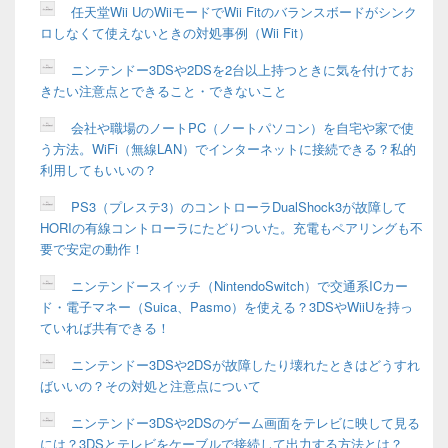
任天堂Wii UのWiiモードでWii Fitのバランスボードがシンク
ロしなくて使えないときの対処事例（Wii Fit）
ニンテンドー3DSや2DSを2台以上持つときに気を付けてお
きたい注意点とできること・できないこと
会社や職場のノートPC（ノートパソコン）を自宅や家で使
う方法。WiFi（無線LAN）でインターネットに接続できる？私的
利用してもいいの？
PS3（プレステ3）のコントローラDualShock3が故障して
HORIの有線コントローラにたどりついた。充電もペアリングも不
要で安定の動作！
ニンテンドースイッチ（NintendoSwitch）で交通系ICカー
ド・電子マネー（Suica、Pasmo）を使える？3DSやWiiUを持っ
ていれば共有できる！
ニンテンドー3DSや2DSが故障したり壊れたときはどうすれ
ばいいの？その対処と注意点について
ニンテンドー3DSや2DSのゲーム画面をテレビに映して見る
には？3DSとテレビをケーブルで接続して出力する方法とは？