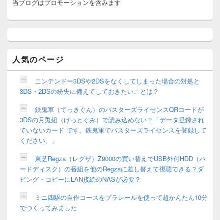
当ブログはプロモーションを含みます
イ
ン
サ
イ
ド
バ
ー
人気のページ
ウ
ィ
ニンテンドー3DSや2DSをなくしてしまった場合の対処と
ジ
3DS・2DSの紛失に備えてしておきたいことは？
ェ
ッ
鉄鬼軍（てっきぐん）のバスターズライセンスQRコードが
ト
3DSの月兎組（げっとぐみ）で読み込めない？「データ登録され
エ
リ
ていないカード です。鉄鬼軍でバスターズライセンスを登録して
ア
ください。」
東芝Regza（レグザ）Z9000の買い替えでUSB外付HDD（ハ
ードディスク）の番組を他のRegzaに差し替えて視聴できる？ダ
ビング・コピーにLAN接続のNASが必要？
ミニ四駆の自作コースをプラレールを使って超かんたん10分
でつくってみました