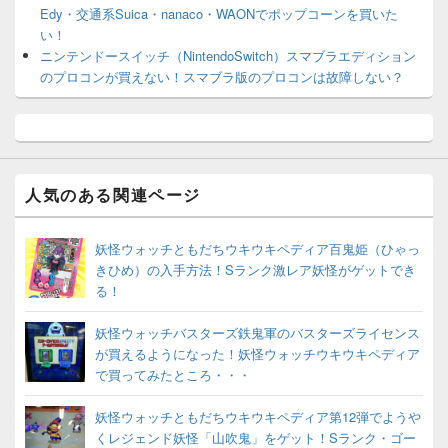
Edy・交通系Suica・nanaco・WAONでポップコーンを買いた
い！
ニンテンドースイッチ（NintendoSwitch）スマブラエディション
のプロコンが買えない！スマブラ版のプロコンは故障しない？
人気のある関連ページ
妖怪ウォッチともだちウキウキペディア百鬼姫（ひゃっ
きひめ）の入手方法！Sランク激レア妖怪がゲットでき
る！
妖怪ウォッチバスターズ鉄鬼軍のバスターズライセンス
が買えるようになった！妖怪ウォッチウキウキペディア
で買ってみたところ・・・
妖怪ウォッチともだちウキウキペディア第12弾でようや
くレジェンド妖怪「山吹鬼」をゲット！Sランク・ゴー