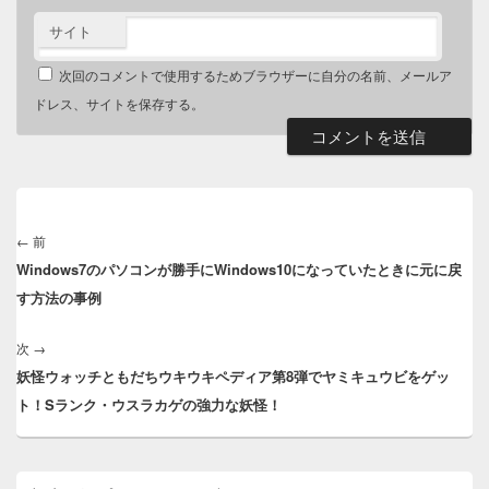
サイト
次回のコメントで使用するためブラウザーに自分の名前、メールア
ドレス、サイトを保存する。
投
稿
←
前
前
ナ
Windows7のパソコンが勝手にWindows10になっていたときに元に戻
の
ビ
す方法の事例
投
ゲ
稿:
ー
次
→
次
シ
妖怪ウォッチともだちウキウキペディア第8弾でヤミキュウビをゲッ
の
ョ
ト！Sランク・ウスラカゲの強力な妖怪！
投
ン
稿:
メ