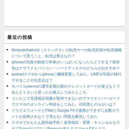
最近の投稿
NintendoSwitch2（スイッチ２）の転売ヤーの転売対策や転売価格
について思うこと。転売は禁止なの？
iphoneの写真や動画で本体がいっぱいになったらどうする？保存
先はクラウドとパソコン・ハードディスクのどちらがおすすめ？
androidスマホからiphoneに機種変更してみた。LINEや写真の移行
でやることや注意点は？
モバイルpasmoの通学定期が親のクレジットカードが使えなくて
めんどくさいと思ったが購入してみたところ
コンビニで非課税証明書が取得できないのでマイナンバーカード
でスマホのオンライン申請をしてみた。住民票とのちがいは？
ドラクエウォークとFitbitとGoogle Fitで連携ができずに歩数カウ
ントが反映されなくて増えない問題を解決してみた
スマホでかんたん新幹線予約！座席指定・変更・キャンセルもで
きてSuicaだけでなくPasmoも使えるスマートEXとは？