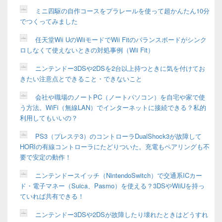
ミニ四駆の自作コースをプラレールを使って超かんたん10分
でつくってみました
任天堂Wii UのWiiモードでWii Fitのバランスボードがシンク
ロしなくて使えないときの対処事例（Wii Fit）
ニンテンドー3DSや2DSを2台以上持つときに気を付けてお
きたい注意点とできること・できないこと
会社や職場のノートPC（ノートパソコン）を自宅や家で使
う方法。WiFi（無線LAN）でインターネットに接続できる？私的
利用してもいいの？
PS3（プレステ3）のコントローラDualShock3が故障して
HORIの有線コントローラにたどりついた。充電もペアリングも不
要で安定の動作！
ニンテンドースイッチ（NintendoSwitch）で交通系ICカー
ド・電子マネー（Suica、Pasmo）を使える？3DSやWiiUを持っ
ていれば共有できる！
ニンテンドー3DSや2DSが故障したり壊れたときはどうすれ