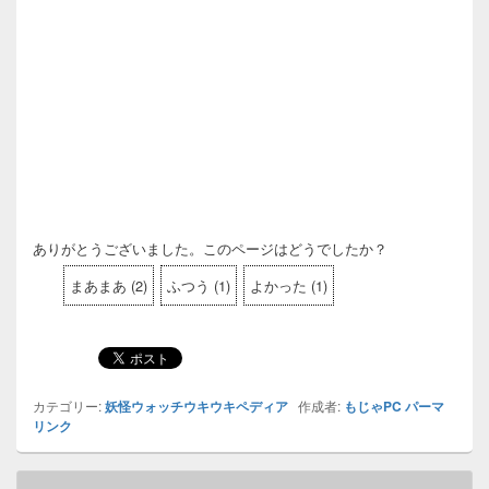
ありがとうございました。このページはどうでしたか？
まあまあ
(
2
)
ふつう
(
1
)
よかった
(
1
)
カテゴリー:
妖怪ウォッチウキウキペディア
作成者:
もじゃPC
パーマ
リンク