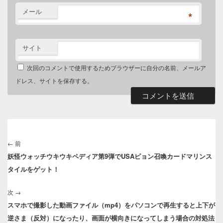
メール
*
サイト
次回のコメントで使用するためブラウザーに自分の名前、メールア
ドレス、サイトを保存する。
投
稿
←
前
前
ナ
妖怪ウォッチウキウキペディア第9弾でUSAピョン召喚カードマリンス
の
ビ
タイルをゲット！
投
ゲ
稿:
ー
次
→
次
シ
スマホで撮影した動画ファイル（mp4）をパソコンで再生すると上下が
の
ョ
逆さま（反対）になったり、画面が横向きになってしまう場合の対処法
投
ン