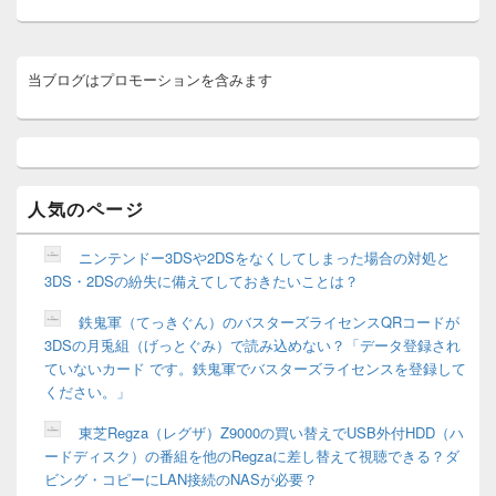
稿:
メ
当ブログはプロモーションを含みます
イ
ン
サ
イ
ド
バ
ー
人気のページ
ウ
ィ
ニンテンドー3DSや2DSをなくしてしまった場合の対処と
ジ
3DS・2DSの紛失に備えてしておきたいことは？
ェ
ッ
鉄鬼軍（てっきぐん）のバスターズライセンスQRコードが
ト
3DSの月兎組（げっとぐみ）で読み込めない？「データ登録され
エ
リ
ていないカード です。鉄鬼軍でバスターズライセンスを登録して
ア
ください。」
東芝Regza（レグザ）Z9000の買い替えでUSB外付HDD（ハ
ードディスク）の番組を他のRegzaに差し替えて視聴できる？ダ
ビング・コピーにLAN接続のNASが必要？