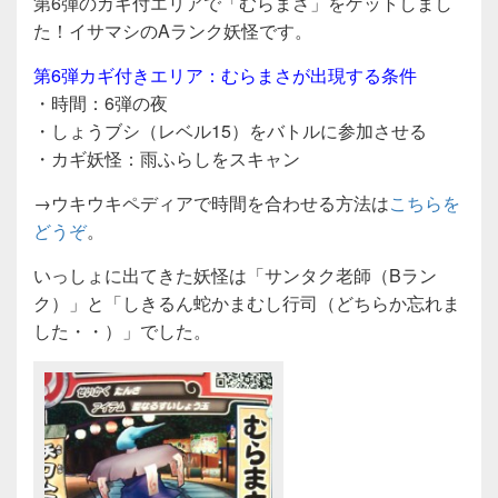
第6弾のカギ付エリアで「むらまさ」をゲットしまし
た！イサマシのAランク妖怪です。
第6弾カギ付きエリア：むらまさが出現する条件
・時間：6弾の夜
・しょうブシ（レベル15）をバトルに参加させる
・カギ妖怪：雨ふらしをスキャン
→ウキウキペディアで時間を合わせる方法は
こちらを
どうぞ
。
いっしょに出てきた妖怪は「サンタク老師（Bラン
ク）」と「しきるん蛇かまむし行司（どちらか忘れま
した・・）」でした。