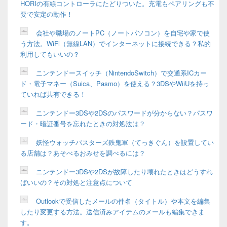
HORIの有線コントローラにたどりついた。充電もペアリングも不
要で安定の動作！
会社や職場のノートPC（ノートパソコン）を自宅や家で使
う方法。WiFi（無線LAN）でインターネットに接続できる？私的
利用してもいいの？
ニンテンドースイッチ（NintendoSwitch）で交通系ICカー
ド・電子マネー（Suica、Pasmo）を使える？3DSやWiiUを持っ
ていれば共有できる！
ニンテンドー3DSや2DSのパスワードが分からない？パスワ
ード・暗証番号を忘れたときの対処法は？
妖怪ウォッチバスターズ鉄鬼軍（てっきぐん）を設置してい
る店舗は？あそべるおみせを調べるには？
ニンテンドー3DSや2DSが故障したり壊れたときはどうすれ
ばいいの？その対処と注意点について
Outlookで受信したメールの件名（タイトル）や本文を編集
したり変更する方法。送信済みアイテムのメールも編集できま
す。