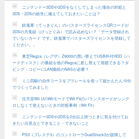
ィ
ニンテンドー3DSや2DSをなくしてしまった場合の対処と
ジ
3DS・2DSの紛失に備えてしておきたいことは？
ェ
ッ
鉄鬼軍（てっきぐん）のバスターズライセンスQRコードが
ト
3DSの月兎組（げっとぐみ）で読み込めない？「データ登録され
エ
リ
ていないカード です。鉄鬼軍でバスターズライセンスを登録して
ア
ください。」
東芝Regza（レグザ）Z9000の買い替えでUSB外付HDD（ハ
ードディスク）の番組を他のRegzaに差し替えて視聴できる？ダ
ビング・コピーにLAN接続のNASが必要？
ミニ四駆の自作コースをプラレールを使って超かんたん10分
でつくってみました
任天堂Wii UのWiiモードでWii Fitのバランスボードがシンク
ロしなくて使えないときの対処事例（Wii Fit）
ニンテンドー3DSや2DSを2台以上持つときに気を付けてお
きたい注意点とできること・できないこと
PS3（プレステ3）のコントローラDualShock3が故障して