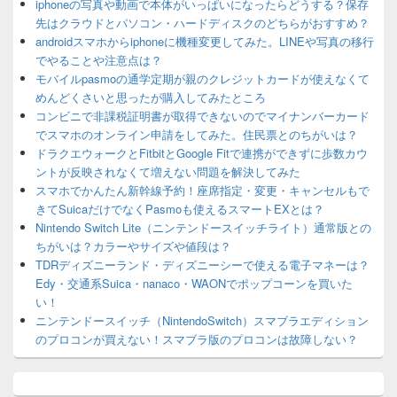
iphoneの写真や動画で本体がいっぱいになったらどうする？保存
先はクラウドとパソコン・ハードディスクのどちらがおすすめ？
androidスマホからiphoneに機種変更してみた。LINEや写真の移行
でやることや注意点は？
モバイルpasmoの通学定期が親のクレジットカードが使えなくて
めんどくさいと思ったが購入してみたところ
コンビニで非課税証明書が取得できないのでマイナンバーカード
でスマホのオンライン申請をしてみた。住民票とのちがいは？
ドラクエウォークとFitbitとGoogle Fitで連携ができずに歩数カウ
ントが反映されなくて増えない問題を解決してみた
スマホでかんたん新幹線予約！座席指定・変更・キャンセルもで
きてSuicaだけでなくPasmoも使えるスマートEXとは？
Nintendo Switch Lite（ニンテンドースイッチライト）通常版との
ちがいは？カラーやサイズや値段は？
TDRディズニーランド・ディズニーシーで使える電子マネーは？
Edy・交通系Suica・nanaco・WAONでポップコーンを買いた
い！
ニンテンドースイッチ（NintendoSwitch）スマブラエディション
のプロコンが買えない！スマブラ版のプロコンは故障しない？