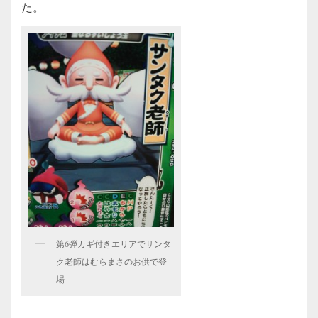
た。
第6弾カギ付きエリアでサンタ
ク老師はむらまさのお供で登
場