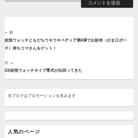
投
稿
←
前
前
ナ
妖怪ウォッチともだちウキウキペディア第6弾でお財布（がま口ポー
の
ビ
チ）持ちコマさんをゲット！
投
ゲ
稿:
ー
次
→
次
シ
DX妖怪ウォッチタイプ零式が出回ってきた
の
ョ
投
ン
稿:
メ
当ブログはプロモーションを含みます
イ
ン
サ
イ
ド
バ
ー
人気のページ
ウ