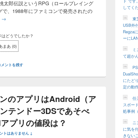
ド で
桃太郎伝説というRPG（ロールプレイング
してく
で、1988年にファミコンで発売されたの
む
ニンテンドー3DS「桃太郎電鉄2017」ダウンロード版と
→
東
USB外
Regz
ジはどうでしたか？
ーにLA
あまあ
(
0
)
ミ
て超か
コメントを残す
P
Dual
にたど
定の動
のアプリはAndroid（ア
任天
スボー
ンテンドー3DSであそべ
処事例（W
Padアプリの値段は？
ニ
に気を
ントはありません ↓
きない