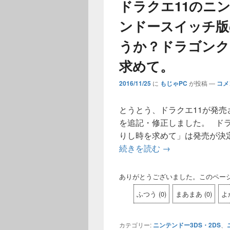
ドラクエ11のニ
ンドースイッチ版
うか？ドラゴンク
求めて。
2016/11/25
に
もじゃPC
が投稿
—
コメ
とうとう、ドラクエ11が発売
を追記・修正しました。 ドラ
りし時を求めて」は発売が決
続きを読む
ドラクエ11のニ
→
ありがとうございました。このペー
ふつう
(
0
)
まあまあ
(
0
)
よ
カテゴリー:
ニンテンドー3DS・2DS
、