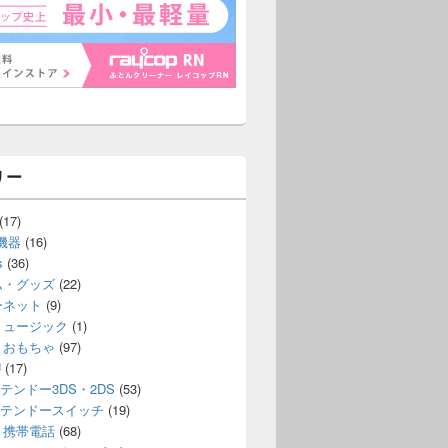
リー
(17)
機器
(16)
s
(36)
ム・グッズ
(22)
らを買うか？ドラゴンクエスト11過ぎ去りし時を求めて。
ーネット
(9)
ミュージック
(1)
・おもちゃ
(97)
U
(17)
テンドー3DS・2DS
(53)
テンドースイッチ
(19)
・携帯電話
(68)