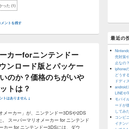
かった
(
1
)
コメントを残す
最近の
Ninte
ーカーforニンテンドー
売対策
止なの
ダウンロード版とパッケー
ipho
いのか？価格のちがいや
どうす
ドディ
ットは？
andr
LINE
ントはありません ↓
モバイル
ードが
してみ
オメーカー」が、ニンテンドー3DSや2DS
コンビ
 スーパーマリオメーカー for ニンテンド
イナン
カー for ニンテンドー3DSには、ダウ