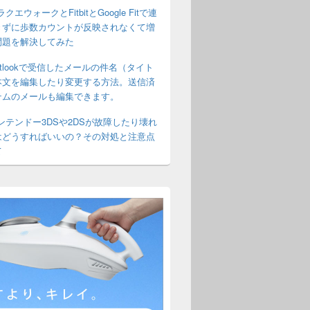
クエウォークとFitbitとGoogle Fitで連
きずに歩数カウントが反映されなくて増
問題を解決してみた
utlookで受信したメールの件名（タイト
本文を編集したり変更する方法。送信済
テムのメールも編集できます。
ンテンドー3DSや2DSが故障したり壊れ
はどうすればいいの？その対処と注意点
パッケージ版のちがいは？どちらの特典妖怪がよいのか？覚醒エ
て