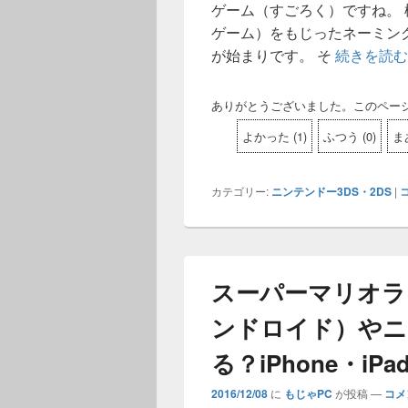
ゲーム（すごろく）ですね。 
ゲーム）をもじったネーミング
が始まりです。 そ
続きを読
ありがとうございました。このペー
よかった
(
1
)
ふつう
(
0
)
ま
カテゴリー:
ニンテンドー3DS・2DS
|
スーパーマリオラン
ンドロイド）やニ
る？iPhone・i
2016/12/08
に
もじゃPC
が投稿
—
コメ