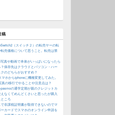
投稿
ndoSwitch2（スイッチ２）の転売ヤーの転
や転売価格について思うこと。転売は禁
？
neの写真や動画で本体がいっぱいになったら
る？保存先はクラウドとパソコン・ハー
スクのどちらがおすすめ？
oidスマホからiphoneに機種変更してみた。
や写真の移行でやることや注意点は？
pasmoの通学定期が親のクレジットカ
使えなくてめんどくさいと思ったが購入
たところ
ニで非課税証明書が取得できないのでマ
バーカードでスマホのオンライン申請を