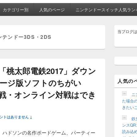
カテゴリー別
人気のページ
ニンテンドースイッチ人気ラン
メ
当ブログ
イ
ンテンドー3DS・2DS
ン
サ
イ
ド
バ
ー
「桃太郎電鉄2017」ダウン
ウ
ィ
ージ版ソフトのちがい
人気の
ジ
ェ
戦・オンライン対戦はでき
ッ
ニ
ト
た場合の
エ
きたい
リ
ア
ントはありません ↓
鉄
ンスQR
読み込
、ハドソンの名作ボードゲーム、パーティー