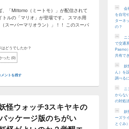
会
、「Miitomo（ミートモ）」が配信されて
を自宅や
イトルの「マリオ」が登場です。 スマホ用
ターネ
RUN（スーパーマリオラン）」！！ このスーパ
の？
ランのアプリはAndroid（アンドロイド）やニンテンドー3DS
ニ
で交通系
ジはどうでしたか？
Pasm
共有で
かった
(
0
)
妖
ん）を
コメントを残す
調べる
ニ
からな
の対処
S妖怪ウォッチ3スキヤキの
妖
パッケージ版のちがい
ーズラ
とぐみ