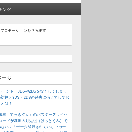
キング
はプロモーションを含みます
ページ
ンテンドー3DSや2DSをなくしてしまっ
対処と3DS・2DSの紛失に備えてしてお
ことは？
鬼軍（てっきぐん）のバスターズライセ
コードが3DSの月兎組（げっとぐみ）で
めない？「データ登録されていないカー