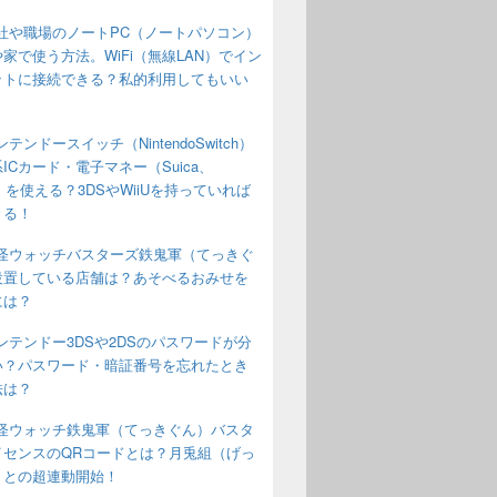
社や職場のノートPC（ノートパソコン）
家で使う方法。WiFi（無線LAN）でイン
ットに接続できる？私的利用してもいい
であそべる？iPhone・iPadアプリの値段は？
ンテンドースイッチ（NintendoSwitch）
ICカード・電子マネー（Suica、
o）を使える？3DSやWiiUを持っていれば
きる！
怪ウォッチバスターズ鉄鬼軍（てっきぐ
設置している店舗は？あそべるおみせを
には？
ンテンドー3DSや2DSのパスワードが分
い？パスワード・暗証番号を忘れたとき
法は？
怪ウォッチ鉄鬼軍（てっきぐん）バスタ
イセンスのQRコードとは？月兎組（げっ
）との超連動開始！