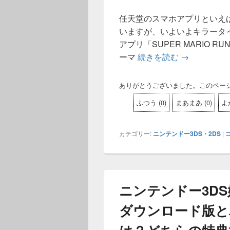
任天堂のスマホアプリといえば
いますが、いよいよキラータ
アプリ「SUPER MARIO 
ーマ
続きを読む
スーパーマリオ
→
ありがとうございました。このペー
ふつう
(
0
)
まあまあ
(
0
)
よ
カテゴリー:
ニンテンドー3DS・2DS
|
ニンテンドー3D
ダウンロード版と