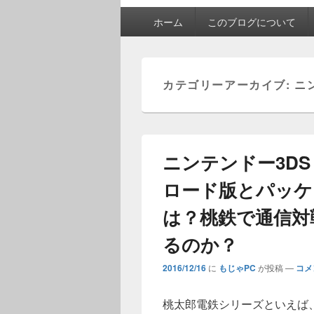
メ
ホーム
このブログについて
イ
ン
メ
ニ
カテゴリーアーカイブ:
ニ
ュ
ー
ニンテンドー3DS
ロード版とパッケ
は？桃鉄で通信対
るのか？
2016/12/16
に
もじゃPC
が投稿
—
コメ
桃太郎電鉄シリーズといえば