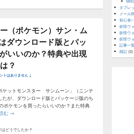
Mi
タブレ
メール
初心者
妖怪ウ
ー（ポケモン）サン・ム
妖怪ウ
妖怪ウ
トはダウンロード版とパッ
記事一
がいいのか？特典や出現
雑記
(3)
は？
ントはありません ↓
ポケットモンスター サンムーン」（ニンテ
ましたが、ダウンロード版とパッケージ版のち
らのポケモンを買ったらいいのか？また特典
読む
ポケットモンスター（ポケモン）サン・ムーンの3DSソ
→
ジはどうでしたか？