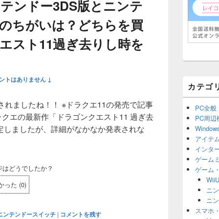
ンテンドー3DS版とニンテ
のちがいは？どちらを買
エスト11過ぎ去りし時を
ントはありません ↓
カテゴ
されましたね！！ ※ドラクエ11の発売で記事
PC全般
クエの最新作「ドラゴンクエスト11 過ぎ去
PC周辺
定しましたが、詳細がなかなか発表されな
Window
アイテ
ンテンドー3DS版とニンテンドースイッチ版のちがいは？どち
インタ
ゲーム
ジはどうでしたか？
ゲーム
Wii
かった
(
0
)
ニン
ニン
スマホ
ニンテンドースイッチ
|
コメントを残す