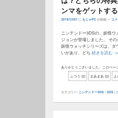
は？どちらの特典
ンマをゲットする
2016/12/07
に
もじゃPC
が投稿
—
コメ
ニンテンドー3DSの、妖怪ウ
ジョンが登場しました。 その名
妖怪ウォッチシリーズは、ダ
いがあり、どち
続きを読む
ニ
→
ありがとうございました。このペー
ふつう
(
2
)
まあまあ
(
2
)
よ
カテゴリー:
ニンテンドー3DS・2DS
|