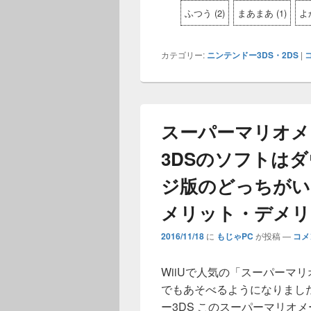
ふつう
(
2
)
まあまあ
(
1
)
よ
カテゴリー:
ニンテンドー3DS・2DS
|
スーパーマリオメ
3DSのソフトは
ジ版のどっちがい
メリット・デメリ
2016/11/18
に
もじゃPC
が投稿
—
コメ
WiiUで人気の「スーパーマリ
でもあそべるようになりました。
ー3DS このスーパーマリオメー