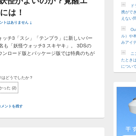
妖怪がよいのか？覚醒エ
ドラ
には！
携がで
えない
ントはありません ↓
O
ル）や
ォッチ3「スシ」「テンプラ」に新しいバー
みアイ
も「妖怪ウォッチ3 スキヤキ」。 3DSの
ウンロード版とパッケージ版では特典のちが
ニ
たとき
ンテンドー3DS妖怪ウォッチ3スキヤキのダウンロード版と
につい
ジはどうでしたか？
かった
(
2
)
コメントを残す