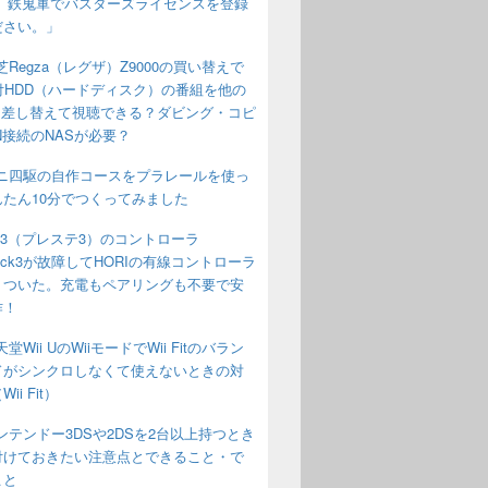
す。鉄鬼軍でバスターズライセンスを登録
ださい。」
パッケージ版ソフトのちがいは？桃鉄で通信対戦・オンライン対戦
芝Regza（レグザ）Z9000の買い替えで
付HDD（ハードディスク）の番組を他の
aに差し替えて視聴できる？ダビング・コピ
N接続のNASが必要？
ニ四駆の自作コースをプラレールを使っ
んたん10分でつくってみました
S3（プレステ3）のコントローラ
Shock3が故障してHORIの有線コントローラ
りついた。充電もペアリングも不要で安
作！
堂Wii UのWiiモードでWii Fitのバラン
ドがシンクロしなくて使えないときの対
ii Fit）
ンテンドー3DSや2DSを2台以上持つとき
付けておきたい注意点とできること・で
こと