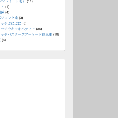
itomo（ミートモ）
(11)
ット
(1)
関係
(4)
パソコン上達
(3)
ォッチぷにぷに
(5)
ォッチウキウキペディア
(36)
ォッチバスターズアーケード鉄鬼軍
(18)
覧
(6)
フトはダウンロード版とパッケージ版のどっちがいいのか？特