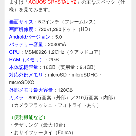
まずは「
AQUOS CRYSTAL Y2
」の主なスペック（仕
様）を見てみます。
画面サイズ
：5.2インチ（フレームレス）
画面解像度
：720×1,280ドット（HD）
Androidバージョン
：5.0
バッテリー容量
：2030mA
CPU
：MSM8926 1.2GHz（クアッドコア）
RAM（メモリ）
：2GB
本体記憶容量
：16GB（実用量：9.4GB）
対応外部メモリ
：microSD・microSDHC・
microSDXC
外部メモリ最大容量
：128GB
カメラ
：800万画素（外部）／210万画素（内部）
（カメラフラッシュ・フォトライトあり）
（便利機能など）
・テザリング（最大10台）
・おサイフケータイ（Felica）