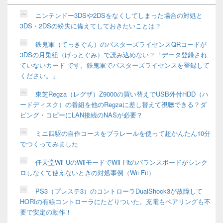
ウ
ィ
ニンテンドー3DSや2DSをなくしてしまった場合の対処と
ジ
3DS・2DSの紛失に備えてしておきたいことは？
ェ
ッ
鉄鬼軍（てっきぐん）のバスターズライセンスQRコードが
ト
3DSの月兎組（げっとぐみ）で読み込めない？「データ登録され
エ
リ
ていないカード です。鉄鬼軍でバスターズライセンスを登録して
ア
ください。」
東芝Regza（レグザ）Z9000の買い替えでUSB外付HDD（ハ
ードディスク）の番組を他のRegzaに差し替えて視聴できる？ダ
ビング・コピーにLAN接続のNASが必要？
ミニ四駆の自作コースをプラレールを使って超かんたん10分
でつくってみました
任天堂Wii UのWiiモードでWii Fitのバランスボードがシンク
ロしなくて使えないときの対処事例（Wii Fit）
PS3（プレステ3）のコントローラDualShock3が故障して
HORIの有線コントローラにたどりついた。充電もペアリングも不
要で安定の動作！