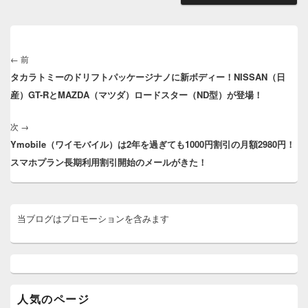
投
稿
←
前
前
ナ
タカラトミーのドリフトパッケージナノに新ボディー！NISSAN（日
の
ビ
産）GT-RとMAZDA（マツダ）ロードスター（ND型）が登場！
投
ゲ
稿:
ー
次
→
次
シ
Ymobile（ワイモバイル）は2年を過ぎても1000円割引の月額2980円！
の
ョ
スマホプラン長期利用割引開始のメールがきた！
投
ン
稿:
メ
当ブログはプロモーションを含みます
イ
ン
サ
イ
ド
バ
ー
人気のページ