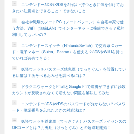
ニンテンドー3DSや2DSを2台以上持つときに気を付けてお
きたい注意点とできること・できないこと
会社や職場のノートPC（ノートパソコン）を自宅や家で使
う方法。WiFi（無線LAN）でインターネットに接続できる？私的
利用してもいいの？
ニンテンドースイッチ（NintendoSwitch）で交通系ICカー
ド・電子マネー（Suica、Pasmo）を使える？3DSやWiiUを持っ
ていれば共有できる！
妖怪ウォッチバスターズ鉄鬼軍（てっきぐん）を設置してい
る店舗は？あそべるおみせを調べるには？
ドラクエウォークとFitbitとGoogle Fitで連携ができずに歩数
カウントが反映されなくて増えない問題を解決してみた
ニンテンドー3DSや2DSのパスワードが分からない？パスワ
ード・暗証番号を忘れたときの対処法は？
妖怪ウォッチ鉄鬼軍（てっきぐん）バスターズライセンスの
QRコードとは？月兎組（げっとぐみ）との超連動開始！