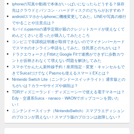
iphoneの写真や動画で本体がいっぱいになったらどうする？保存
先はクラウドとパソコン・ハードディスクのどちらがおすすめ？
androidスマホからiphoneに機種変更してみた。LINEや写真の移行
でやることや注意点は？
モバイルpasmoの通学定期が親のクレジットカードが使えなくて
めんどくさいと思ったが購入してみたところ
コンビニで非課税証明書が取得できないのでマイナンバーカード
でスマホのオンライン申請をしてみた。住民票とのちがいは？
ドラクエウォークとFitbitとGoogle Fitで連携ができずに歩数カウ
ントが反映されなくて増えない問題を解決してみた
スマホでかんたん新幹線予約！座席指定・変更・キャンセルもで
きてSuicaだけでなくPasmoも使えるスマートEXとは？
Nintendo Switch Lite（ニンテンドースイッチライト）通常版との
ちがいは？カラーやサイズや値段は？
TDRディズニーランド・ディズニーシーで使える電子マネーは？
Edy・交通系Suica・nanaco・WAONでポップコーンを買いた
い！
ニンテンドースイッチ（NintendoSwitch）スマブラエディション
のプロコンが買えない！スマブラ版のプロコンは故障しない？