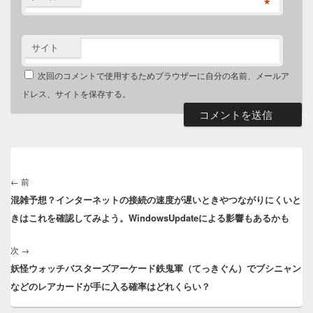
*
サイト
次回のコメントで使用するためブラウザーに自分の名前、メールア
ドレス、サイトを保存する。
投
稿
←
前
前
ナ
混雑予想？インターネットの接続の速度が遅いときやつながりにくいと
の
ビ
きはこれを確認してみよう。WindowsUpdateによる影響もあるかも
投
ゲ
稿:
ー
次
→
次
シ
妖怪ウォッチバスターズアーケード鉄鬼軍（てっきぐん）でブシニャン
の
ョ
などのレアカードが手に入る確率はどれくらい？
投
ン
稿: