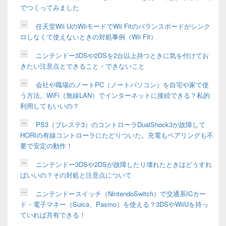
でつくってみました
任天堂Wii UのWiiモードでWii Fitのバランスボードがシンク
ロしなくて使えないときの対処事例（Wii Fit）
ニンテンドー3DSや2DSを2台以上持つときに気を付けてお
きたい注意点とできること・できないこと
会社や職場のノートPC（ノートパソコン）を自宅や家で使
う方法。WiFi（無線LAN）でインターネットに接続できる？私的
利用してもいいの？
PS3（プレステ3）のコントローラDualShock3が故障して
HORIの有線コントローラにたどりついた。充電もペアリングも不
要で安定の動作！
ニンテンドー3DSや2DSが故障したり壊れたときはどうすれ
ばいいの？その対処と注意点について
ニンテンドースイッチ（NintendoSwitch）で交通系ICカー
ド・電子マネー（Suica、Pasmo）を使える？3DSやWiiUを持っ
ていれば共有できる！