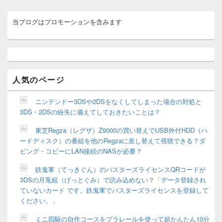
メ
当ブログはプロモーションを含みます
イ
ン
サ
イ
ド
バ
ー
人気のページ
ウ
ィ
ニンテンドー3DSや2DSをなくしてしまった場合の対処と
ジ
3DS・2DSの紛失に備えてしておきたいことは？
ェ
ッ
東芝Regza（レグザ）Z9000の買い替えでUSB外付HDD（ハ
ト
ードディスク）の番組を他のRegzaに差し替えて視聴できる？ダ
エ
リ
ビング・コピーにLAN接続のNASが必要？
ア
鉄鬼軍（てっきぐん）のバスターズライセンスQRコードが
3DSの月兎組（げっとぐみ）で読み込めない？「データ登録され
ていないカード です。鉄鬼軍でバスターズライセンスを登録して
ください。」
ミニ四駆の自作コースをプラレールを使って超かんたん10分