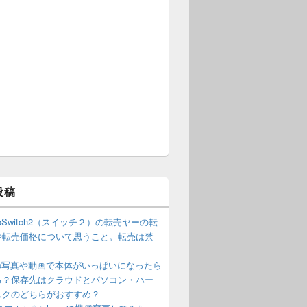
投稿
ndoSwitch2（スイッチ２）の転売ヤーの転
や転売価格について思うこと。転売は禁
？
neの写真や動画で本体がいっぱいになったら
る？保存先はクラウドとパソコン・ハー
スクのどちらがおすすめ？