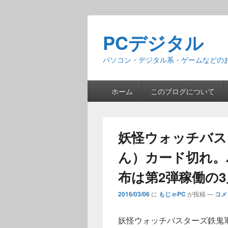
PCデジタル
パソコン・デジタル系・ゲームなどの
メ
ホーム
このブログについて
イ
ン
メ
ニ
妖怪ウォッチバス
ュ
ー
ん）カード切れ。
布は第2弾稼働の3
2016/03/06
に
もじゃPC
が投稿
—
コメ
妖怪ウォッチバスターズ鉄鬼