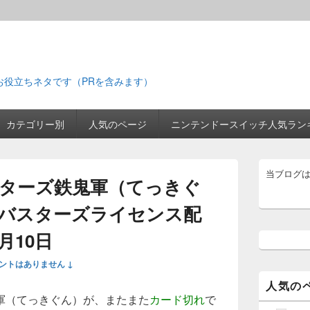
お役立ちネタです（PRを含みます）
カテゴリー別
人気のページ
ニンテンドースイッチ人気ラン
メ
当ブログ
イ
ターズ鉄鬼軍（てっきぐ
ン
サ
バスターズライセンス配
イ
ド
月10日
バ
ー
ントはありません ↓
ウ
ィ
人気の
ジ
軍（てっきぐん）が、またまた
カード切れ
で
ェ