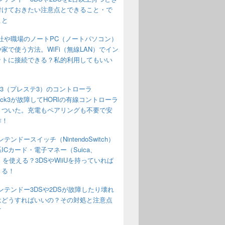
付けておきたい注意点とできること・で
こと
社や職場のノートPC（ノートパソコン）
家で使う方法。WiFi（無線LAN）でイン
ットに接続できる？私的利用してもいい
S3（プレステ3）のコントローラ
Shock3が故障してHORIの有線コントローラ
りついた。充電もペアリングも不要で安
作！
ンテンドースイッチ（NintendoSwitch）
ICカード・電子マネー（Suica、
o）を使える？3DSやWiiUを持っていれば
きる！
ンテンドー3DSや2DSが故障したり壊れ
はどうすればいいの？その対処と注意点
て