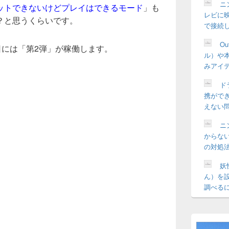
ニ
ットできないけどプレイはできるモード
」も
レビに
？と思うくらいです。
で接続
O
日には「第2弾」が稼働します。
ル）や
みアイ
ドラ
携がで
えない
ニ
からな
の対処
妖
ん）を
調べる