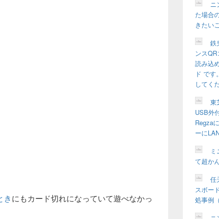
ッ
ニ
ト
た場合の
エ
きたい
リ
ア
鉄
ンスQR
読み込
ド で
してく
東
USB外
Regz
ーにLA
ミ
て超か
任天
スボー
とき
にもカード切れになっていて遊べなかっ
処事例（W
ニ