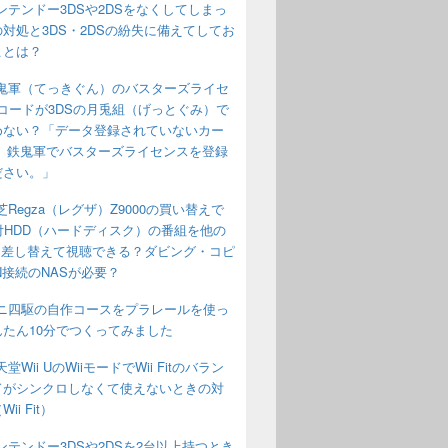
ンテンドー3DSや2DSをなくしてしまっ
対処と3DS・2DSの紛失に備えてしてお
ことは？
鬼軍（てっきぐん）のバスターズライセ
コードが3DSの月兎組（げっとぐみ）で
めない？「データ登録されていないカー
す。鉄鬼軍でバスターズライセンスを登録
ださい。」
芝Regza（レグザ）Z9000の買い替えで
付HDD（ハードディスク）の番組を他の
aに差し替えて視聴できる？ダビング・コピ
N接続のNASが必要？
ニ四駆の自作コースをプラレールを使っ
んたん10分でつくってみました
堂Wii UのWiiモードでWii Fitのバラン
ドがシンクロしなくて使えないときの対
ii Fit）
ンテンドー3DSや2DSを2台以上持つとき