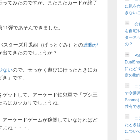
行ってみたのですが、またまたカードが終了
に気を
きない
会
第11弾であそんできました。
を自宅や
ターネ
の？
チバスターズ月兎組（げっとぐみ）との
連動が
が出てきたのでしょうか？
P
Dual
にたど
少ない
ので、せっかく遊びに行ったときにカ
定の動
げき」です。
ニ
で交通系
権をゲットして、アーケード鉄鬼軍で「ブシ王
Pasm
たちはガッカリでしょうね。
共有で
ニ
、アーケードゲームが稼働していなければど
たとき
すよね・・・。
につい