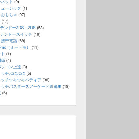
ーネット
(9)
ミュージック
(1)
・おもちゃ
(97)
U
(17)
テンドー3DS・2DS
(53)
テンドースイッチ
(19)
・携帯電話
(68)
itomo（ミートモ）
(11)
ット
(1)
関係
(4)
パソコン上達
(3)
ォッチぷにぷに
(5)
ォッチウキウキペディア
(36)
ォッチバスターズアーケード鉄鬼軍
(18)
覧
(6)