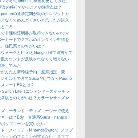
oidスマホからiphoneに機種変更してみた。
や写真の移行でやることや注意点は？
pasmoの通学定期が親のクレジットカ
使えなくてめんどくさいと思ったが購入
たところ
ニで非課税証明書が取得できないのでマ
バーカードでスマホのオンライン申請を
た。住民票とのちがいは？
ォークとFitbitとGoogle Fitで連携がで
歩数カウントが反映されなくて増えない
解決してみた
でかんたん新幹線予約！座席指定・変
ンセルもできてSuicaだけでなくPasmo
るスマートEXとは？
ndo Switch Lite（ニンテンドースイッチラ
通常版とのちがいは？カラーやサイズや
？
ディズニーランド・ディズニーシーで使え
ネーは？Edy・交通系Suica・nanaco・
でポップコーンを買いたい！
ドースイッチ（NintendoSwitch）スマブ
ィションのプロコンが買えない！スマブ