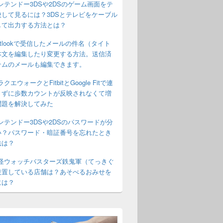
ンテンドー3DSや2DSのゲーム画面をテ
映して見るには？3DSとテレビをケーブル
して出力する方法とは？
utlookで受信したメールの件名（タイト
本文を編集したり変更する方法。送信済
テムのメールも編集できます。
クエウォークとFitbitとGoogle Fitで連
きずに歩数カウントが反映されなくて増
問題を解決してみた
ンテンドー3DSや2DSのパスワードが分
い？パスワード・暗証番号を忘れたとき
法は？
怪ウォッチバスターズ鉄鬼軍（てっきぐ
設置している店舗は？あそべるおみせを
には？