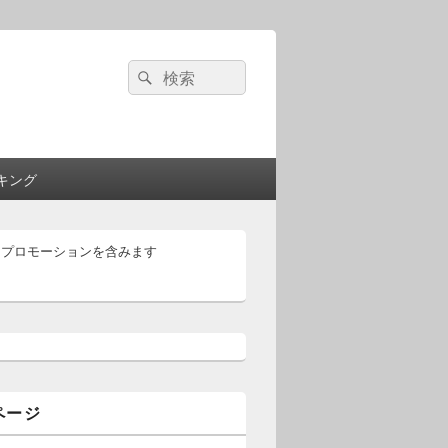
検
検
索:
索
キング
はプロモーションを含みます
ページ