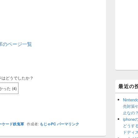
軍のページ一覧
ジはどうでしたか？
最近の
かった
(
4
)
Ninte
売対策
止なの
ipho
ーケード鉄鬼軍
作成者:
もじゃPC
パーマリンク
どうす
ドディ