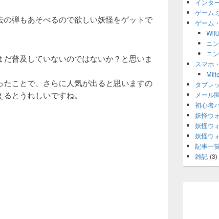
インタ
ゲーム
去の弾もあそべるので欲しい妖怪をゲットで
ゲーム
。
Wii
ニン
ニン
まだ普及していないのではないか？と思いま
スマホ
Mi
まったことで、さらに人気が出ると思いますの
タブレ
えるとうれしいですね。
メール
初心者
妖怪ウ
妖怪ウ
妖怪ウ
記事一
雑記
(3)