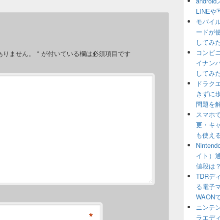
andr
LINE
モバイル
ードが
してみ
コンビ
ありません。
*
が付いている欄は必須項目です
イナン
してみ
ドラクエウ
きずに
問題を
スマホ
更・キャ
も使え
Ninte
イト）
値段は
TDR
る電子マ
WAON
ニンテン
*
ラエデ