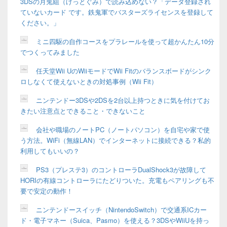
3DSの月兎組（げっとぐみ）で読み込めない？「データ登録され
ていないカード です。鉄鬼軍でバスターズライセンスを登録して
ください。」
ミニ四駆の自作コースをプラレールを使って超かんたん10分
でつくってみました
任天堂Wii UのWiiモードでWii Fitのバランスボードがシンク
ロしなくて使えないときの対処事例（Wii Fit）
ニンテンドー3DSや2DSを2台以上持つときに気を付けてお
きたい注意点とできること・できないこと
会社や職場のノートPC（ノートパソコン）を自宅や家で使
う方法。WiFi（無線LAN）でインターネットに接続できる？私的
利用してもいいの？
PS3（プレステ3）のコントローラDualShock3が故障して
HORIの有線コントローラにたどりついた。充電もペアリングも不
要で安定の動作！
ニンテンドースイッチ（NintendoSwitch）で交通系ICカー
ド・電子マネー（Suica、Pasmo）を使える？3DSやWiiUを持っ