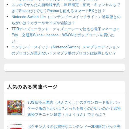
スマホでかんたん新幹線予約！座席指定・変更・キャンセルもで
きてSuicaだけでなくPasmoも使えるスマートEXとは？
Nintendo Switch Lite（ニンテンドースイッチライト）通常版との
ちがいは？カラーやサイズや値段は？
TDRディズニーランド・ディズニーシーで使える電子マネーは？
Edy・交通系Suica・nanaco・WAONでポップコーンを買いた
い！
ニンテンドースイッチ（NintendoSwitch）スマブラエディション
のプロコンが買えない！スマブラ版のプロコンは故障しない？
人気のある関連ページ
3DS妖怪三国志（さんごくし）のダウンロード版とパッ
ケージ版のちがいは？どっちを買うのがいいのか？武将
妖怪ブチニャン趙雲（ちょううん）でえらぶ？
ポケモン入りのお買得なニンテンドー2DS限定パック発