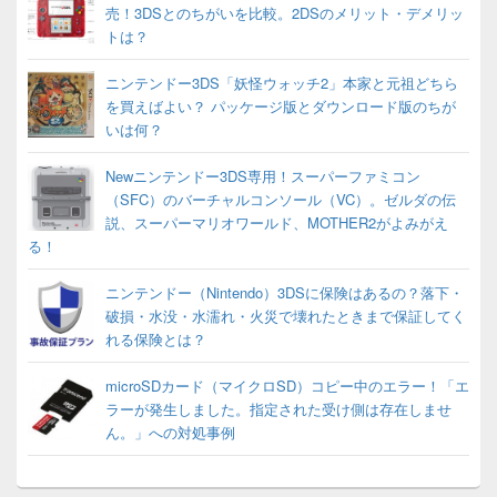
売！3DSとのちがいを比較。2DSのメリット・デメリッ
トは？
ニンテンドー3DS「妖怪ウォッチ2」本家と元祖どちら
を買えばよい？ パッケージ版とダウンロード版のちが
いは何？
Newニンテンドー3DS専用！スーパーファミコン
（SFC）のバーチャルコンソール（VC）。ゼルダの伝
説、スーパーマリオワールド、MOTHER2がよみがえ
る！
ニンテンドー（Nintendo）3DSに保険はあるの？落下・
破損・水没・水濡れ・火災で壊れたときまで保証してく
れる保険とは？
microSDカード（マイクロSD）コピー中のエラー！「エ
ラーが発生しました。指定された受け側は存在しませ
ん。」への対処事例