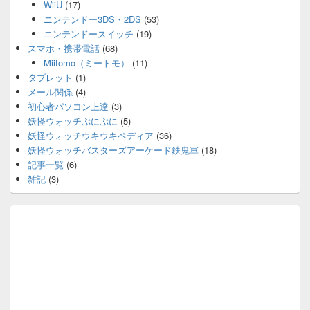
WiiU
(17)
ニンテンドー3DS・2DS
(53)
ニンテンドースイッチ
(19)
スマホ・携帯電話
(68)
Miitomo（ミートモ）
(11)
タブレット
(1)
メール関係
(4)
初心者パソコン上達
(3)
妖怪ウォッチぷにぷに
(5)
妖怪ウォッチウキウキペディア
(36)
妖怪ウォッチバスターズアーケード鉄鬼軍
(18)
記事一覧
(6)
雑記
(3)