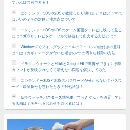
ていれば共有できる！
ニンテンドー3DSや2DSが故障したり壊れたときはどうすれ
ばいいの？その対処と注意点について
ニンテンドー3DSや2DSのゲーム画面をテレビに映して見る
には？3DSとテレビをケーブルで接続して出力する方法とは？
Windows7でフォルダやファイルのアイコンの鍵付きの意味
は？鍵（カギ）マークが付いた場合の2つの簡単な解除の方法
ドラクエウォークとFitbitとGoogle Fitで連携ができずに歩数
カウントが反映されなくて増えない問題を解決してみた
ニンテンドー3DSや2DSのパスワードが分からない？パスワ
ード・暗証番号を忘れたときの対処法は？
妖怪ウォッチバスターズ鉄鬼軍（てっきぐん）を設置してい
る店舗は？あそべるおみせを調べるには？