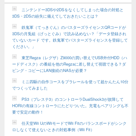
ウ
ィ
ニンテンドー3DSや2DSをなくしてしまった場合の対処と
ジ
3DS・2DSの紛失に備えてしておきたいことは？
ェ
ッ
鉄鬼軍（てっきぐん）のバスターズライセンスQRコードが
ト
3DSの月兎組（げっとぐみ）で読み込めない？「データ登録され
エ
リ
ていないカード です。鉄鬼軍でバスターズライセンスを登録して
ア
ください。」
東芝Regza（レグザ）Z9000の買い替えでUSB外付HDD（ハ
ードディスク）の番組を他のRegzaに差し替えて視聴できる？ダ
ビング・コピーにLAN接続のNASが必要？
ミニ四駆の自作コースをプラレールを使って超かんたん10分
でつくってみました
PS3（プレステ3）のコントローラDualShock3が故障して
HORIの有線コントローラにたどりついた。充電もペアリングも不
要で安定の動作！
任天堂Wii UのWiiモードでWii Fitのバランスボードがシンク
ロしなくて使えないときの対処事例（Wii Fit）