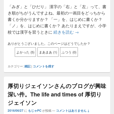
「みぎ」と「ひだり」 漢字の「右」と「左」って、書
き順がちがうんですよね。最初の一画目をどっちから
書くか分かりますか？ 「一」を、はじめに書くか？
「ノ」を、はじめに書くか？ あたりまえですが、小学
校では漢字を習うときに
続きを読む
右（みぎ）と左（ひ
→
ありがとうございました。このページはどうでしたか？
よかった
(
5
)
まあまあ
(
1
)
ふつう
(
0
)
カテゴリー:
雑記
|
コメントを残す
厚切りジェイソンさんのブログが興味
深い件。The life and times of 厚切り
ジェイソン
2016/06/27
に
もじゃPC
が投稿
—
コメントはありません ↓