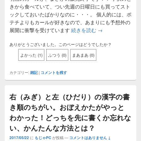
きから食べていて、つい先週の日曜日にも買ってスト
ックしておいたばかりなのに・・・。 個人的には、ポ
テチよりもカールが好きなので、あまりにも予想外の
展開に衝撃を受けています
続きを読む
まさかの「カール
→
ありがとうございました。このページはどうでしたか？
よかった
(
1
)
ふつう
(
0
)
まあまあ
(
0
)
カテゴリー:
雑記
|
コメントを残す
右（みぎ）と左（ひだり）の漢字の書
き順のちがい。おぼえかたがやっと
わかった！どっちを先に書くか忘れな
い、かんたんな方法とは？
2017/05/22
に
もじゃPC
が投稿
—
コメントはありません ↓