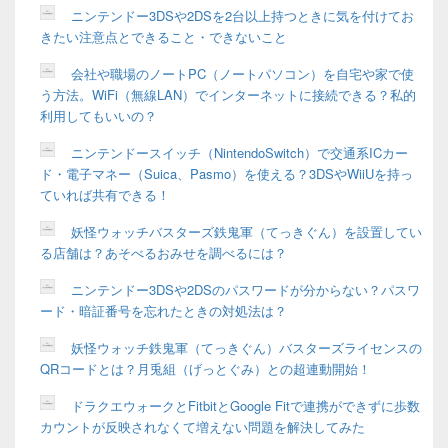
ニンテンドー3DSや2DSを2台以上持つときに気を付けてお
きたい注意点とできること・できないこと
会社や職場のノートPC（ノートパソコン）を自宅や家で使
う方法。WiFi（無線LAN）でインターネットに接続できる？私的
利用してもいいの？
ニンテンドースイッチ（NintendoSwitch）で交通系ICカー
ド・電子マネー（Suica、Pasmo）を使える？3DSやWiiUを持っ
ていれば共有できる！
妖怪ウォッチバスターズ鉄鬼軍（てっきぐん）を設置してい
る店舗は？あそべるおみせを調べるには？
ニンテンドー3DSや2DSのパスワードが分からない？パスワ
ード・暗証番号を忘れたときの対処法は？
妖怪ウォッチ鉄鬼軍（てっきぐん）バスターズライセンスの
QRコードとは？月兎組（げっとぐみ）との超連動開始！
ドラクエウォークとFitbitとGoogle Fitで連携ができずに歩数
カウントが反映されなくて増えない問題を解決してみた