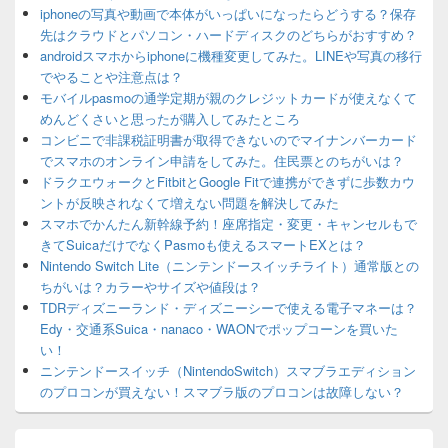
iphoneの写真や動画で本体がいっぱいになったらどうする？保存
先はクラウドとパソコン・ハードディスクのどちらがおすすめ？
androidスマホからiphoneに機種変更してみた。LINEや写真の移行
でやることや注意点は？
モバイルpasmoの通学定期が親のクレジットカードが使えなくて
めんどくさいと思ったが購入してみたところ
コンビニで非課税証明書が取得できないのでマイナンバーカード
でスマホのオンライン申請をしてみた。住民票とのちがいは？
ドラクエウォークとFitbitとGoogle Fitで連携ができずに歩数カウ
ントが反映されなくて増えない問題を解決してみた
スマホでかんたん新幹線予約！座席指定・変更・キャンセルもで
きてSuicaだけでなくPasmoも使えるスマートEXとは？
Nintendo Switch Lite（ニンテンドースイッチライト）通常版との
ちがいは？カラーやサイズや値段は？
TDRディズニーランド・ディズニーシーで使える電子マネーは？
Edy・交通系Suica・nanaco・WAONでポップコーンを買いた
い！
ニンテンドースイッチ（NintendoSwitch）スマブラエディション
のプロコンが買えない！スマブラ版のプロコンは故障しない？