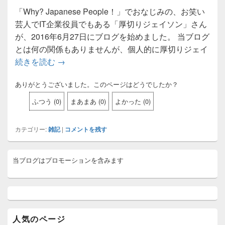
「Why? Japanese People！」でおなじみの、お笑い
芸人でIT企業役員でもある「厚切りジェイソン」さん
が、2016年6月27日にブログを始めました。 当ブログ
とは何の関係もありませんが、個人的に厚切りジェイ
続きを読む
厚切りジェイソンさんのブログが興味深い件。The li
→
ありがとうございました。このページはどうでしたか？
ふつう
(
0
)
まあまあ
(
0
)
よかった
(
0
)
カテゴリー:
雑記
|
コメントを残す
メ
当ブログはプロモーションを含みます
イ
ン
サ
イ
ド
バ
ー
人気のページ